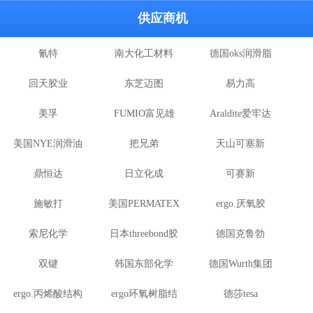
供应商机
氰特
南大化工材料
德国oks润滑脂
回天胶业
东芝迈图
易力高
美孚
FUMIO富见雄
Araldite爱牢达
Electrolube
美国NYE润滑油
把兄弟
天山可塞新
鼎恒达
日立化成
可赛新
施敏打
美国PERMATEX
ergo.厌氧胶
硬,superx80
索尼化学
日本threebond胶
胶粘剂
德国克鲁勃
双键
韩国东部化学
粘剂
德国Wurth集团
（KLUBE）
ergo.丙烯酸结构
ergo环氧树脂结
德莎tesa
Kislin