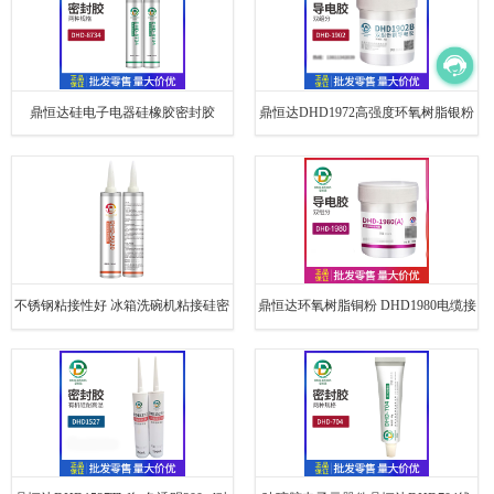
鼎恒达硅电子电器硅橡胶密封胶
鼎恒达DHD1972高强度环氧树脂银粉
DHD8734代替道康宁DC734玻璃胶
导热粘接导电胶涂层导热导电胶
不锈钢粘接性好 冰箱洗碗机粘接硅密
鼎恒达环氧树脂铜粉 DHD1980电缆接
封胶 鼎恒达DHD-9020
头电机碳刷集成电路导电胶