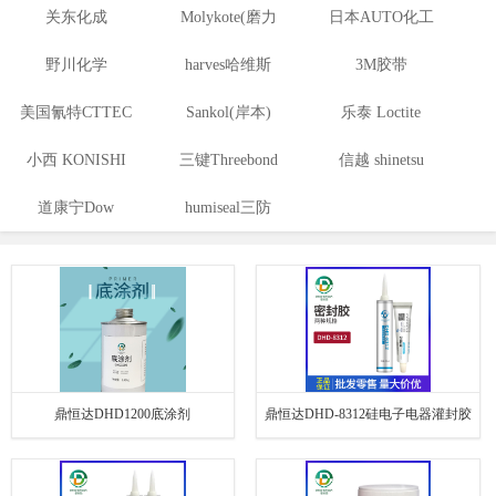
关东化成
胶
Molykote(磨力
构胶
日本AUTO化工
野川化学
harves哈维斯
可)
3M胶带
美国氰特CTTEC
Sankol(岸本)
乐泰 Loctite
小西 KONISHI
三键Threebond
信越 shinetsu
道康宁Dow
humiseal三防
Corning
漆,1B31
鼎恒达DHD1200底涂剂
鼎恒达DHD-8312硅电子电器灌封胶
LED灯具密封胶 玻璃胶