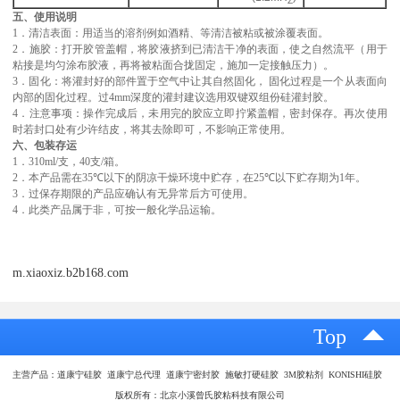
Z
五、使用说明
1
．
清洁表面：用适当的溶剂例如酒精、等清洁被粘或被涂覆表面。
2
．
施胶：
打开胶管盖帽，将胶液挤到已清洁干净的表面，使之自然流平
（用于
粘接是
均匀
涂布胶液
，
再
将被粘面合拢固定
，施加一定接触压力
）
。
3
．
固化：将灌封好的部件置于空气中让其自然固化，
固化过程是一个从表面向
内部的固化过程。过
4
mm
深度的灌封
建议
选用双键双组份硅灌封胶。
4
．
注意事项：操作完成后，未用完的胶应立即拧紧盖帽，密封保存。再次使用
时若封口处有少许结皮，将其去除即可，不影响正常使用。
六、包装存运
1
．
310
ml
/
支，
40
支
/
箱。
2
．
本产品需在
35℃
以下的阴凉干燥环境中贮存，在
25℃
以下贮存期为
1
年。
3
．过保存期限的产品应确认有无异常后方可使用。
4
．此类产品属于非，可按一般化学
品运输。
m.xiaoxiz.b2b168.com
Top
主营产品：道康宁硅胶 道康宁总代理 道康宁密封胶 施敏打硬硅胶 3M胶粘剂 KONISHI硅胶
版权所有：北京小溪曾氏胶粘科技有限公司