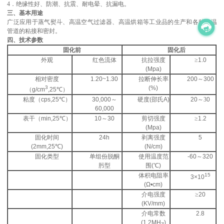
4
．
绝缘性好、
防潮、抗震、耐电晕、抗漏电。
三、基本用途
广泛应用于蒸气熨斗、高温空气过滤器、高温烘箱等工业品的生产和各种高温
管道的粘接和密封
。
四、技术参数
固化前
固化后
外观
红色流体
抗拉强度
≥
1.
0
(Mpa)
相对密度
1.20
~1.30
拉断伸长率
200～
30
0
3
(%)
（g/cm
,25℃）
粘度（cps,25℃）
30
,
000～
硬度(邵氏A)
2
0
～
3
0
60
,
000
表干（min,25℃）
1
0～30
剪切强度
≥
1.
2
(Mpa)
固化时间
24h
剥离强度
5
(
2mm
,25℃)
(N/
c
m)
固化类型
单组份脱酮
使用温度范
-60～320
肟型
围(℃)
体积电阻率
15
3×10
(Ω•cm)
介电强度
≥
20
(KV/mm)
介电常数
2.8
(1.2MH
)