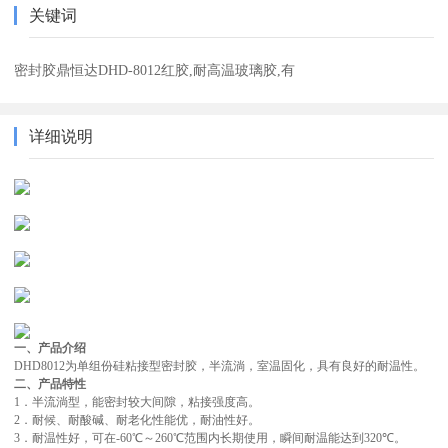
关键词
密封胶鼎恒达DHD-8012红胶,耐高温玻璃胶,有
详细说明
一、产品介绍
D
HD8012
为单组份硅粘接
型
密封胶
，
半
流淌，
室温固化，具有良好的耐温性。
二、产品特性
1
．半流淌型，能密封较大间隙
，粘接强度高
。
2
．
耐候、耐酸碱、耐老化
性能优
，耐油性好
。
3
．
耐温性好，
可
在
-
60
℃～
26
0℃范围内长期使用，
瞬间
耐温能达到
32
0
℃
。