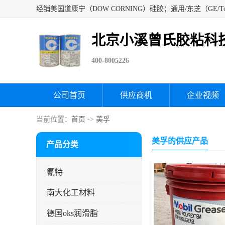
北京小溪曾氏胶粘科
400-8005226
公司首页
供应商机
企业视频
当前位置：
首页
->
美孚
美孚的供应产品
产品分类
氰特
南大化工材料
德国oks润滑脂