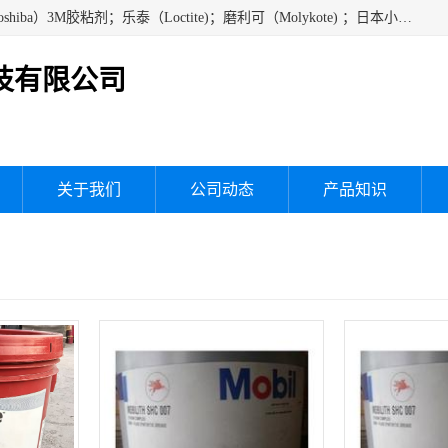
经销美国道康宁（DOW CORNING）硅胶；通用/东芝（GE/Toshiba）3M胶粘剂；乐泰（Loctite)；磨利可（Molykote) ；日本小西（KONISHI）硅胶；施敏打硬,硅胶；信越 产品；关东化成防潮披腹胶 ；三键；索尼；韩国Diabond，等各种电子电机电器进口硅胶产品、硅脂、硅油，经销美国道康宁（DOW CORNING）硅胶等
技有限公司
关于我们
公司动态
产品知识