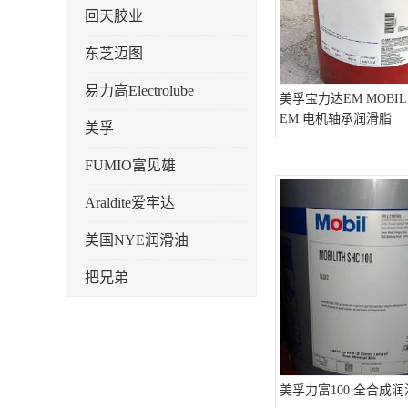
回天胶业
东芝迈图
易力高Electrolube
美孚宝力达EM MOBIL 
EM 电机轴承润滑脂
美孚
FUMIO富见雄
Araldite爱牢达
美国NYE润滑油
把兄弟
天山可塞新
鼎恒达
日立化成
美孚力富100 全合成