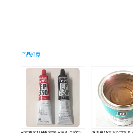
可赛新
施敏打硬,superx80
美国PERMATEX胶粘剂
ergo.厌氧胶
产品推荐
索尼化学
日本threebond胶粘剂
德国克鲁勃（KLUBE）
双键
韩国东部化学
德国Wurth集团Kislin
ergo.丙烯酸结构胶
道康宁MOLYKOTE P-40 Paste润滑脂棕色不含金属滑动轴承润滑油膏