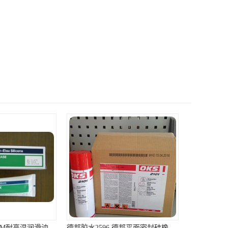
德邦胶水2596,德邦平面密封硅橡胶85G/管 310ml/支
德国OKS2101 蜡基金属保护膜