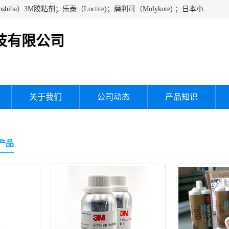
经销美国道康宁（DOW CORNING）硅胶；通用/东芝（GE/Toshiba）3M胶粘剂；乐泰（Loctite)；磨利可（Molykote) ；日本小西（KONISHI）硅胶；施敏打硬,硅胶；信越 产品；关东化成防潮披腹胶 ；三键；索尼；韩国Diabond，等各种电子电机电器进口硅胶产品、硅脂、硅油，经销美国道康宁（DOW CORNING）硅胶等
技有限公司
关于我们
公司动态
产品知识
应产品