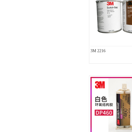
ergo环氧树脂结构胶
德莎tesa
关东化成
Molykote(磨力可)
3M 2216
日本AUTO化工
野川化学
harves哈维斯
3M胶带
美国氰特CTTEC
Sankol(岸本)
乐泰 Loctite