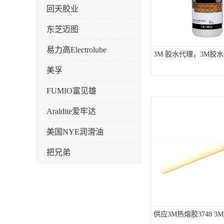
回天胶业
东芝迈图
易力高Electrolube
3M 胶水代理，3M胶水C
美孚
FUMIO富见雄
Araldite爱牢达
美国NYE润滑油
把兄弟
天山可塞新
鼎恒达
日立化成
供应3M热熔胶3748 3