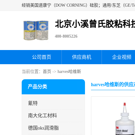
北京小溪曾氏胶粘科
400-8005226
公司首页
供应商机
企业视频
当前位置：
首页
->
harves哈维斯
harves哈维斯的供
产品分类
氰特
南大化工材料
德国oks润滑脂