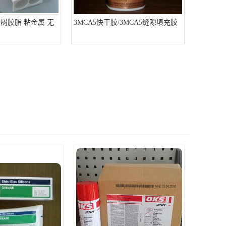
烯酸树胶脂 粘金属 无
3MCA5快干胶/3MCA5缝隙填充胶