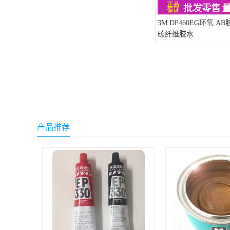
小西 KONISHI
3M DP460EG环氧 A
三键Threebond
碳纤维胶水
信越 shinetsu
道康宁Dow Corning
humiseal三防漆,1B31
产品推荐