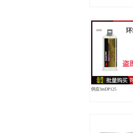
可赛新
施敏打硬,superx80
美国PERMATEX胶粘剂
ergo.厌氧胶
索尼化学
日本threebond胶粘剂
德国克鲁勃（KLUBE）
供应3mDP125
双键
韩国东部化学
德国Wurth集团Kislin
ergo.丙烯酸结构胶