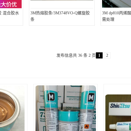
B胶 混合胶水
3M热熔胶条/3M3748VO-Q螺旋胶
3M dp810丙
条
需处理
发布信息共 36 条 2 页
1
2