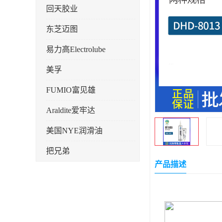
回天胶业
东芝迈图
易力高Electrolube
美孚
FUMIO富见雄
Araldite爱牢达
美国NYE润滑油
把兄弟
产品描述
天山可塞新
鼎恒达
日立化成