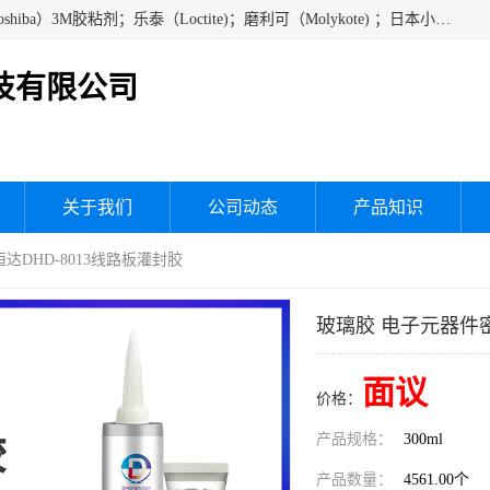
经销美国道康宁（DOW CORNING）硅胶；通用/东芝（GE/Toshiba）3M胶粘剂；乐泰（Loctite)；磨利可（Molykote) ；日本小西（KONISHI）硅胶；施敏打硬,硅胶；信越 产品；关东化成防潮披腹胶 ；三键；索尼；韩国Diabond，等各种电子电机电器进口硅胶产品、硅脂、硅油，经销美国道康宁（DOW CORNING）硅胶等
技有限公司
关于我们
公司动态
产品知识
达DHD-8013线路板灌封胶
玻璃胶 电子元器件密
面议
价格：
产品规格：
300ml
产品数量：
4561.00个