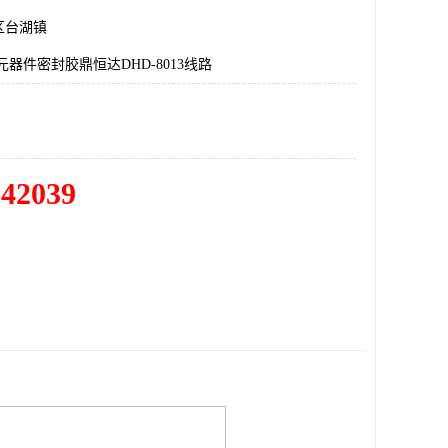
区台湖镇
元器件密封胶鼎恒达DHD-8013线路
342039