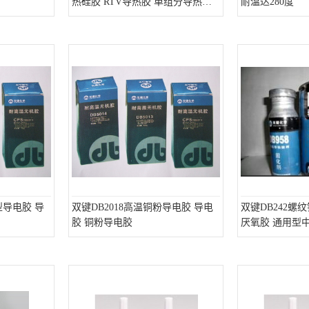
热硅胶 RTV导热胶 单组分导热硅
耐温达280度
胶
型导电胶 导
双键DB2018高温铜粉导电胶 导电
双键DB242螺
胶 铜粉导电胶
厌氧胶 通用型中强