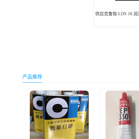
小西 KONISHI
供应克鲁勃 LDS 18 
三键Threebond
信越 shinetsu
道康宁Dow Corning
humiseal三防漆,1B31
产品推荐