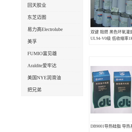
回天胶业
东芝迈图
易力高Electrolube
双键 阻燃 黑色环氧灌封
UL94-V0级 低收缩率1
美孚
FUMIO富见雄
Araldite爱牢达
美国NYE润滑油
把兄弟
天山可塞新
鼎恒达
日立化成
DB9001导热硅脂 导热系