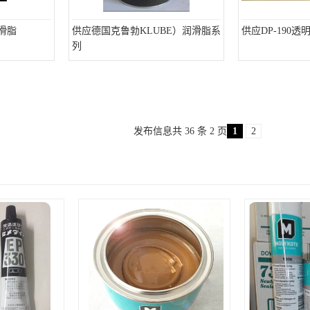
润滑脂
供应德国克鲁勃KLUBE）润滑脂系
供应DP-190透
列
发布信息共 36 条 2 页
1
2