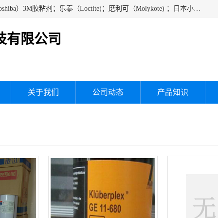
经销美国道康宁（DOW CORNING）硅胶；通用/东芝（GE/Toshiba）3M胶粘剂；乐泰（Loctite)；磨利可（Molykote) ；日本小西（KONISHI）硅胶；施敏打硬,硅胶；信越 产品；关东化成防潮披腹胶 ；三键；索尼；韩国Diabond，等各种电子电机电器进口硅胶产品、硅脂、硅油，经销美国道康宁（DOW CORNING）硅胶等
技有限公司
关于我们
公司动态
产品知识