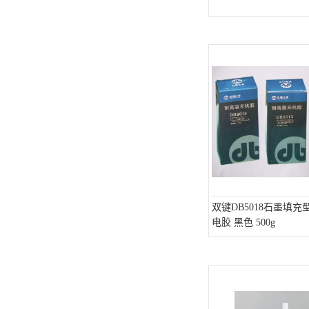
可赛新
施敏打硬,superx80
美国PERMATEX胶粘剂
ergo.厌氧胶
索尼化学
日本threebond胶粘剂
德国克鲁勃（KLUBE）
双键DB5018石墨填充
双键
电胶 黑色 500g
韩国东部化学
德国Wurth集团Kislin
ergo.丙烯酸结构胶