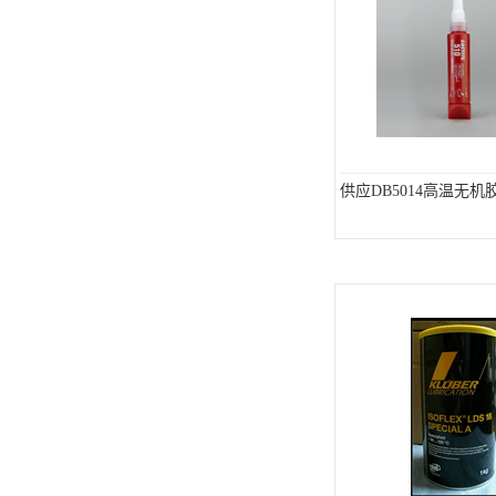
ergo环氧树脂结构胶
德莎tesa
关东化成
Molykote(磨力可)
供应DB5014高温无机
日本AUTO化工
野川化学
harves哈维斯
3M胶带
美国氰特CTTEC
Sankol(岸本)
乐泰 Loctite