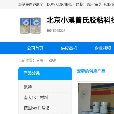
北京小溪曾氏胶粘科
400-8005226
公司首页
供应商机
企业视频
当前位置：
首页
->
双键
双键的供应产品
产品分类
氰特
南大化工材料
德国oks润滑脂