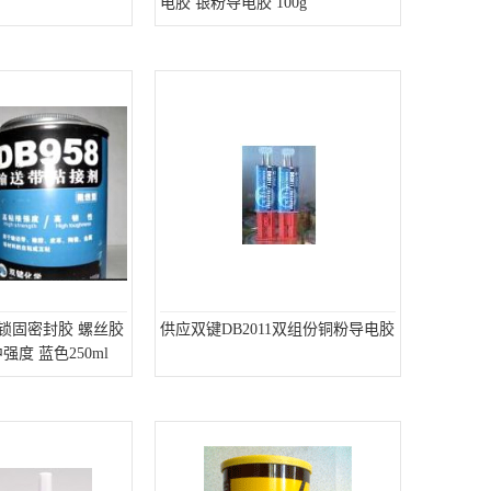
电胶 银粉导电胶 100g
纹锁固密封胶 螺丝胶
供应双键DB2011双组份铜粉导电胶
度 蓝色250ml