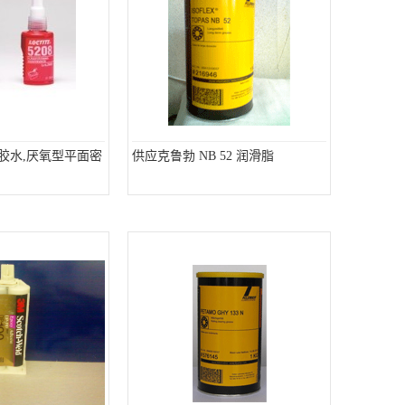
5胶水,厌氧型平面密
供应克鲁勃 NB 52 润滑脂