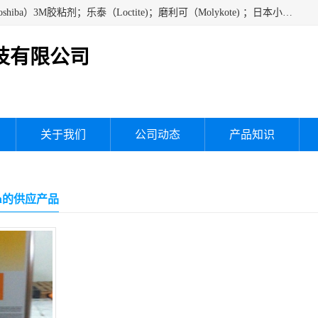
经销美国道康宁（DOW CORNING）硅胶；通用/东芝（GE/Toshiba）3M胶粘剂；乐泰（Loctite)；磨利可（Molykote) ；日本小西（KONISHI）硅胶；施敏打硬,硅胶；信越 产品；关东化成防潮披腹胶 ；三键；索尼；韩国Diabond，等各种电子电机电器进口硅胶产品、硅脂、硅油，经销美国道康宁（DOW CORNING）硅胶等
技有限公司
关于我们
公司动态
产品知识
lin的供应产品