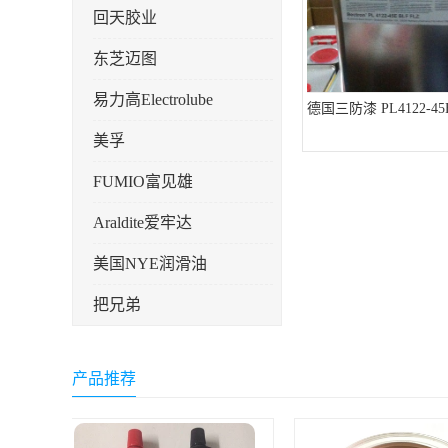
回天胶业
东芝迈图
易力高Electrolube
德国三防漆 PL4122-45
美孚
FUMIO富见雄
Araldite爱牢达
美国NYE润滑油
把兄弟
天山可塞新
产品推荐
鼎恒达
日立化成