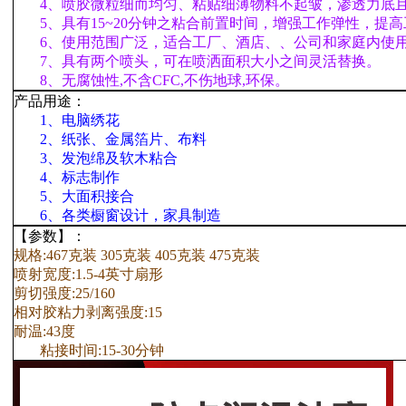
4、喷胶微粒细而均匀、粘贴细薄物料不起皱，渗透力底
5、具有15~20分钟之粘合前置时间，增强工作弹性，提
6、使用范围广泛，适合工厂、酒店、、公司和家庭内使
7、具有两个喷头，可在喷洒面积大小之间灵活替换。
8、无腐蚀性,不含CFC,不伤地球,环保。
产品用途：
1、电脑绣花
2、纸张、金属箔片、布料
3、发泡绵及软木粘合
4、标志制作
5、大面积接合
6、各类橱窗设计，家具制造
【参数】：
规格:467克装 305克装 405克装 475克装
喷射宽度:1.5-4英寸扇形
剪切强度:25/160
相对胶粘力剥离强度:15
耐温:43度
粘接时间:15-30分钟