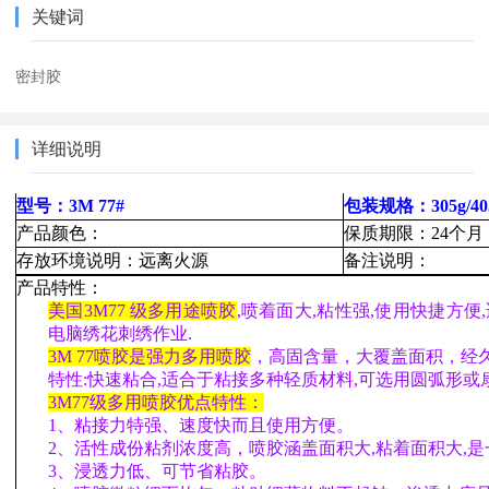
关键词
密封胶
详细说明
型号：3M 77#
包装规格：305g/405
产品颜色：
保质期限：24个月
存放环境说明：远离火源
备注说明：
产品特性：
美国3M77 级多用途喷胶
,喷着面大,粘性强,使用快捷方
电脑绣花刺绣作业.
3M 77喷胶是强力多用喷胶
，高固含量，大覆盖面积，经
特性:快速粘合,适合于粘接多种轻质材料,可选用圆弧形或
3M77级多用喷胶优点特性：
1、粘接力特强、速度快而且使用方便。
2、活性成份粘剂浓度高，喷胶涵盖面积大,粘着面积大,是一
3、浸透力低、可节省粘胶。