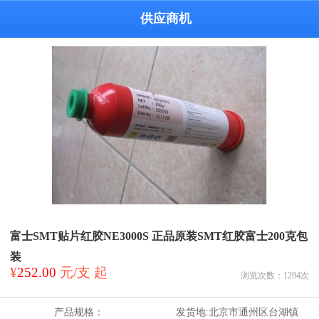
供应商机
富士SMT贴片红胶NE3000S 正品原装SMT红胶富士200克包
装
¥
252.00
元/支 起
浏览次数：
1294
次
产品规格：
发货地:
北京市通州区台湖镇