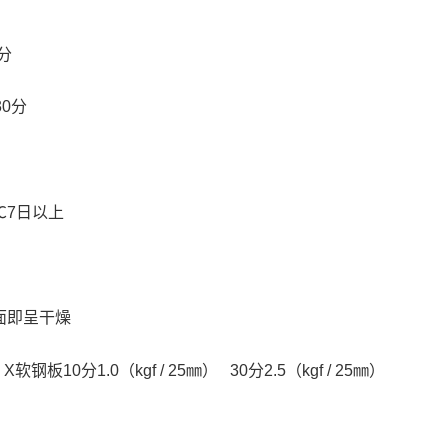
分
30
分
℃
7
日以上
面即呈干燥
布
X
软钢板
10
分
1.0
（
kgf / 25
㎜
）
30
分
2.5
（
kgf / 25
㎜
）