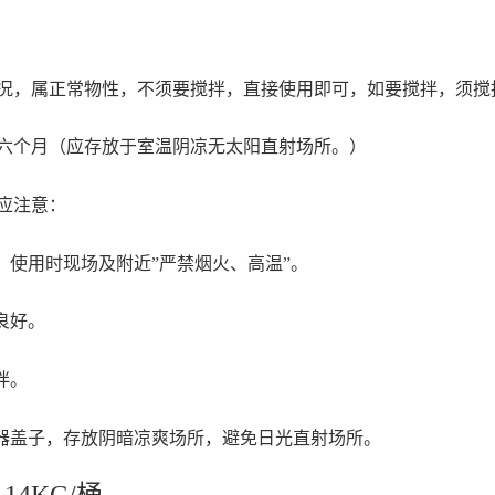
况
，
属正常物性
，
不须要搅拌
，
直接使用即可
，
如要搅拌
，
须搅
六个月
（
应存放于室温阴凉无太阳直射场所。）
应注意
：
，
使用时现场及附近
”
严禁烟火、高温
”
。
良好。
拌。
器盖子
，
存放阴暗凉爽场所
，
避免日光直射场所。