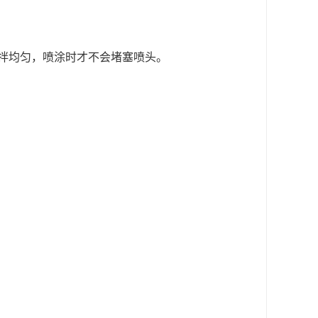
拌均匀
，
喷涂时才不会堵塞喷头。