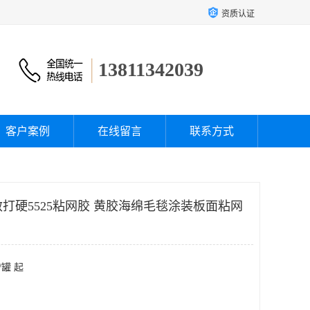
资质认证
13811342039
客户案例
在线留言
联系方式
e施敏打硬5525粘网胶 黄胶海绵毛毯涂装板面粘网
/罐 起