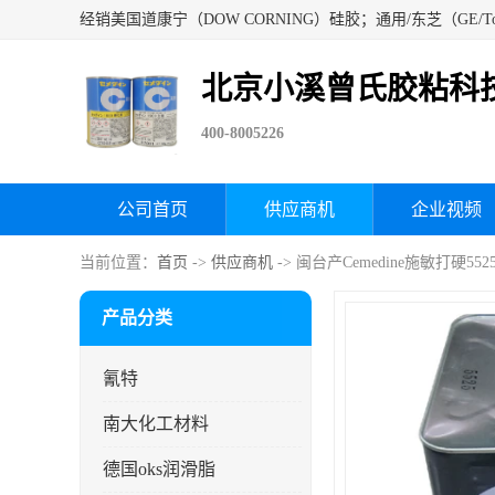
北京小溪曾氏胶粘科
400-8005226
公司首页
供应商机
企业视频
当前位置：
首页
->
供应商机
-> 闽台产Cemedine施敏打硬
产品分类
氰特
南大化工材料
德国oks润滑脂