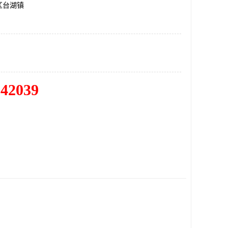
区台湖镇
342039