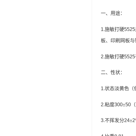
可赛新
一、用途
：
施敏打硬,superx80
1.
施敏打硬
5525
美国PERMATEX胶粘剂
板、印刷网板与
ergo.厌氧胶
索尼化学
2.
施敏打硬
5525
日本threebond胶粘剂
二、性状
：
德国克鲁勃（KLUBE）
1.
状态淡黄色
（
双键
2.
粘度
300
±
50
（
韩国东部化学
德国Wurth集团Kislin
3.
不挥发分
24
±
2
ergo.丙烯酸结构胶