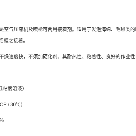
是空气压缩机及喷枪可两用接着剂。适用于发泡海绵、毛毯
类的
铝框之
接着。
干燥速度快
，
不须加硬化剂。其耐热性、粘着性、良好的作
业性
低粘度溶液
）
CP / 30
℃
）
％