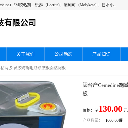
经销美国道康宁（DOW CORNING）硅胶；通用/东芝（GE/Toshiba）3M胶粘剂；乐泰（Loctite)；磨利可（Molykote) ；日本小西（KONISHI）硅胶；施敏打硬,硅胶；信越 产品；关东化成防潮披腹胶 ；三键；索尼；韩国Diabond，等各种电子电机电器进口硅胶产品、硅脂、硅油，经销美国道康宁（DOW CORNING）硅胶等
技有限公司
关于我们
公司动态
产品知识
5525粘网胶 黄胶海绵毛毯涂装板面粘网板
闽台产Cemedin
板
130.00
价格：￥
元
产品数量：
1000.00罐