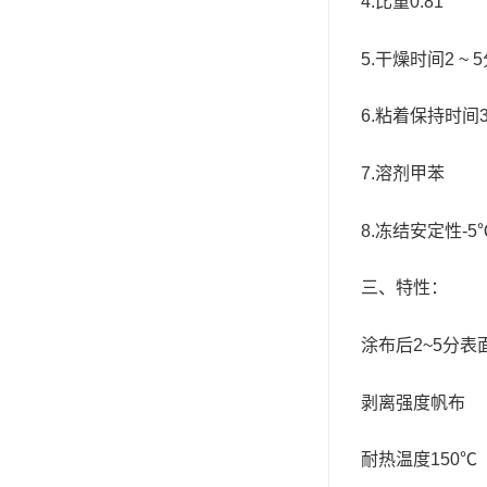
4.
比重
0.81
ergo环氧树脂结构胶
5.
干燥时间
2 ~ 5
德莎tesa
关东化成
6.
粘着保持时间
Molykote(磨力可)
7.
溶剂甲苯
日本AUTO化工
8.
冻结安定性
-5
野川化学
三、特性
：
harves哈维斯
3M胶带
涂布后
2~5
分表
美国氰特CTTEC
剥离强度帆
Sankol(岸本)
耐热温度
150
℃
乐泰 Loctite