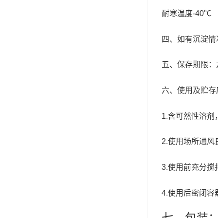
小西 KONISHI
耐寒温度
-40
℃
三键Threebond
四、如有沉淀情
信越 shinetsu
五、保存期限
：
道康宁Dow Corning
六、使用及贮存
humiseal三防漆,1B31
1.
含可然性溶剂
2.
使用场所通风
3.
使用前充分搅
4.
使用后密闭容