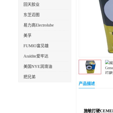
回天胶业
东芝迈图
易力高Electrolube
美孚
FUMIO富见雄
Araldite爱牢达
美国NYE润滑油
把兄弟
产品描述
天山可塞新
鼎恒达
日立化成
施敏打硬CEMED