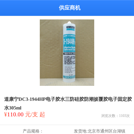
供应商机
道康宁DC3-1944HP电子胶水三防硅胶防潮披覆胶电子固定胶
水305ml
¥
110.00
元/支 起
浏览次数：
1103
次
产品规格：
发货地:
北京市通州区台湖镇