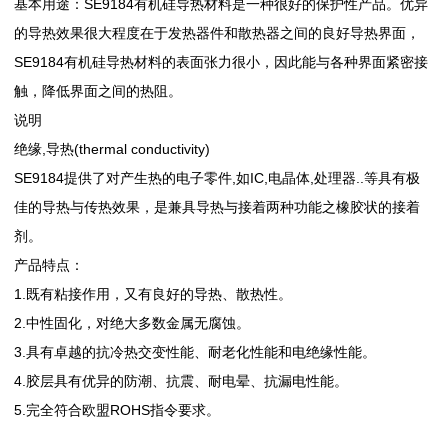
基本用途：SE9184有机硅导热材料是一种很好的保护性产品。优异
的导热效果很大程度在于发热器件和散热器之间的良好导热界面，
SE9184有机硅导热材料的表面张力很小，因此能与各种界面紧密接
触，降低界面之间的热阻。
说明
绝缘
,
(thermal conductivity)
导热
SE9184提供了对产生热的电子零件
,
IC,
,
..
如
电晶体
处理器
等具有极
，是兼具导热与接着两种功能之橡胶状的接着
佳的导热与传热效果
剂。
产品特点：
1.
既有粘接作用，又有良好的导热、散热性。
2.
中性固化，对绝大多数金属无腐蚀。
3.
具有卓越的抗冷热交变性能、耐老化性能和电绝缘性能。
4.
胶层具有优异的防潮、抗震、耐电晕、抗漏电性能。
5.
ROHS
完全符合欧盟
指令要求。