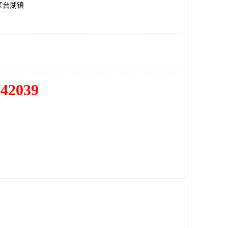
区台湖镇
342039