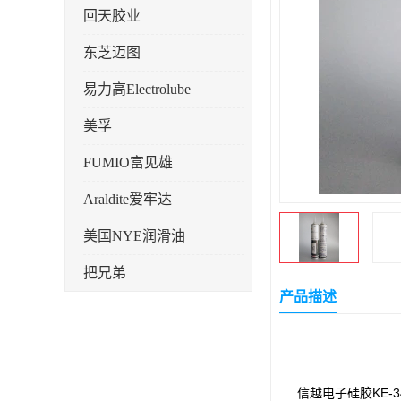
回天胶业
东芝迈图
易力高Electrolube
美孚
FUMIO富见雄
Araldite爱牢达
美国NYE润滑油
把兄弟
产品描述
天山可塞新
鼎恒达
日立化成
信越电子硅胶KE-3