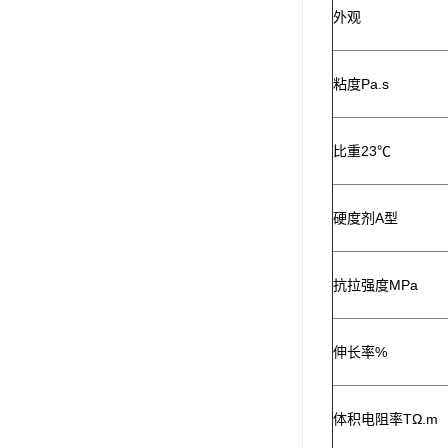
外观
ergo环氧树脂结构胶
德莎tesa
粘度Pa.s
关东化成
Molykote(磨力可)
比重23℃
日本AUTO化工
硬度剂A型
野川化学
harves哈维斯
抗拉强度MPa
3M胶带
美国氰特CTTEC
伸长率%
Sankol(岸本)
体积电阻率TΩ.m
乐泰 Loctite