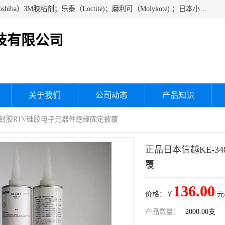
经销美国道康宁（DOW CORNING）硅胶；通用/东芝（GE/Toshiba）3M胶粘剂；乐泰（Loctite)；磨利可（Molykote) ；日本小西（KONISHI）硅胶；施敏打硬,硅胶；信越 产品；关东化成防潮披腹胶 ；三键；索尼；韩国Diabond，等各种电子电机电器进口硅胶产品、硅脂、硅油，经销美国道康宁（DOW CORNING）硅胶等
技有限公司
关于我们
公司动态
产品知识
/W 密封胶RTV硅胶电子元器件绝缘固定披覆
正品日本信越KE-3
覆
136.00
价格：￥
元
产品数量：
2000.00支