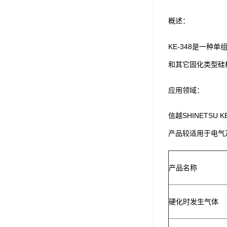
可赛新
概述：
施敏打硬,superx80
KE-348是一
美国PERMATEX胶粘剂
和其它固化类型硅
ergo.厌氧胶
应用领域：
索尼化学
日本threebond胶粘剂
信越SHINETSU
产品较适用于电气
德国克鲁勃（KLUBE）
双键
产品名称
韩国东部化学
德国Wurth集团Kislin
硬化时发生气体
ergo.丙烯酸结构胶