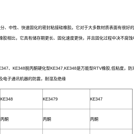
种单组分、中性、快速固化的密封粘接硅橡胶。它对于大多数材质表面有很
橡胶相比，它具有储存期更长、固化速度更快，并且固化过程中决不腐蚀
 KE347、KE348脱丙酮硬化型KE347,KE348是万能型RTV橡胶,低
及电子通讯机器的防震，耐湿及绝缘
KE348
KE3479
KE347
丙酮
丙酮
丙酮