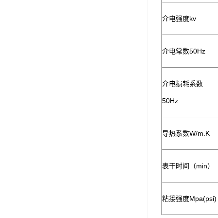
小西 KONISHI
介电强度kv
三键Threebond
介电常数50Hz
信越 shinetsu
道康宁Dow Corning
介电损耗系数
humiseal三防漆,1B31
50Hz
导热系数W/m.K
表干时间（min）
粘接强度Mpa(psi)