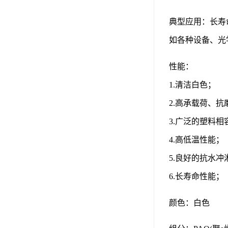
可赛新
典型应用：长寿
施敏打硬,superx80
如各种设备、光
美国PERMATEX胶粘剂
性能：
ergo.厌氧胶
1.清洁白色；
索尼化学
2.高承载荷、抗
日本threebond胶粘剂
3.广泛的塑料相
德国克鲁勃（KLUBE）
4.高低温性能；
双键
5.良好的抗水冲
6.长寿命性能；
韩国东部化学
德国Wurth集团Kislin
颜色：白色
ergo.丙烯酸结构胶