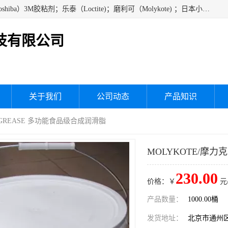
经销美国道康宁（DOW CORNING）硅胶；通用/东芝（GE/Toshiba）3M胶粘剂；乐泰（Loctite)；磨利可（Molykote) ；日本小西（KONISHI）硅胶；施敏打硬,硅胶；信越 产品；关东化成防潮披腹胶 ；三键；索尼；韩国Diabond，等各种电子电机电器进口硅胶产品、硅脂、硅油，经销美国道康宁（DOW CORNING）硅胶等
技有限公司
关于我们
公司动态
产品知识
00 GREASE 多功能食品级合成润滑脂
MOLYKOTE/摩力克
230.00
价格：￥
元
产品数量：
1000.00桶
发货地址：
北京市通州