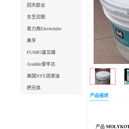
回天胶业
东芝迈图
易力高Electrolube
美孚
FUMIO富见雄
Araldite爱牢达
美国NYE润滑油
把兄弟
产品描述
天山可塞新
鼎恒达
日立化成
产品
MOLYKO