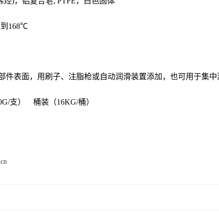
烯烃)，铝复合皂, PTFE，白色固体
到168℃
部件表面，用刷子、注脂枪或自动润滑装置添加，也可用于集中
G/支） 桶装（16KG/桶
）
.cn