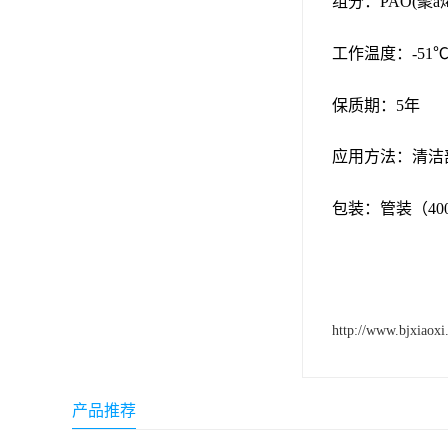
组分：PAO(聚a
ergo环氧树脂结构胶
工作温度：-51℃
德莎tesa
保质期：5年
关东化成
Molykote(磨力可)
应用方法：清洁
日本AUTO化工
包装：管装（400
野川化学
harves哈维斯
3M胶带
http://www.bjxiaoxi
美国氰特CTTEC
Sankol(岸本)
产品推荐
乐泰 Loctite