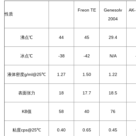
Freon TE
Genesolv
AK
HFE-72DA
性质
2004
沸点℃
44
45
29.4
冰点℃
-38
-42
N/A
液体密度g/ml@25℃
1.27
1.50
1.22
表面张力
18
17.7
18.5
KB值
58
40
76
粘度cps@25℃
0.40
0.65
0.45