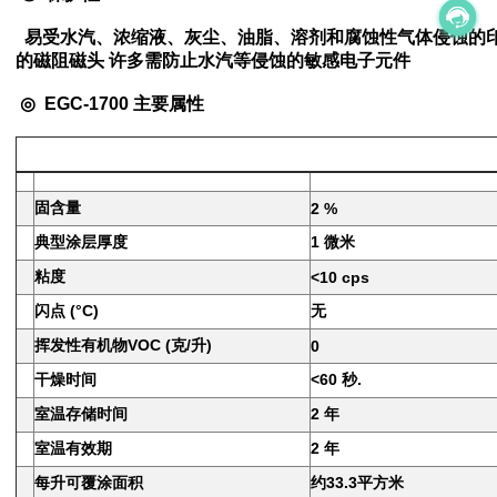
易受水汽、浓缩液、灰尘、油脂、溶剂和腐蚀性气体侵蚀的印
的磁阻磁头 许多需防止水汽等侵蚀的敏感电子元件
◎
EGC-1700 主要属性
固含量
2 %
典型涂层厚度
1 微米
粘度
<10 cps
闪点 (°C)
无
挥发性有机物VOC (克/升)
0
干燥时间
<60 秒.
室温存储时间
2 年
室温有效期
2 年
每升可覆涂面积
约33.3平方米