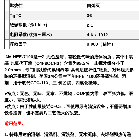
燃烧性
自熄灭
Tg °C
36
绝缘常数 (@1 kHz)
2.1
电阻系数(欧姆－厘米)
4.6 x 1012
挥散因子
0.009（估计）
3M
HFE-7100是一种无色澄清，有轻微气味的液体物质，其中甲氧
基-九氟代丁烷（C4F9OCH3）含量为99.5％，非挥发组分小于
2.0pmm，专门用以替代氟利昂等“臭氧层破坏性”物质。对环境无影
响的环保型溶剂。美国3M公司生产的HFE-7100环保清洗剂、溶
剂，用于取代CFC-113、三 氯乙烷、四氯化碳等。
●特点：无色、无味、无毒、不燃烧，ODP值为零；表面张力低、黏
度小、蒸发潜热小。
●优点：由于性能最接近CFCs，可使用原有清洗设备，不需要增加
设备投资，也不需要对工艺做大的改变。
适用范围:
1. 特殊用途的溶剂、清洗剂、漂洗剂、无水流体、去焊剂和热传递