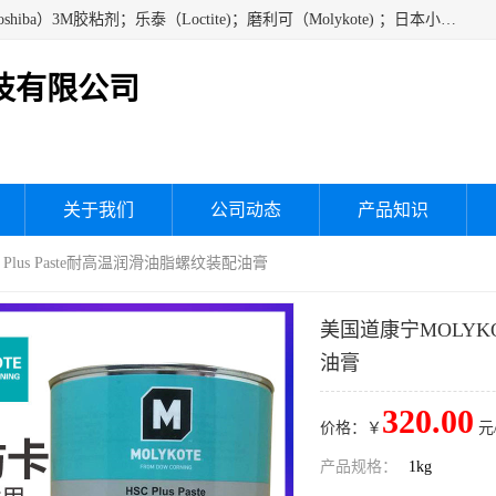
经销美国道康宁（DOW CORNING）硅胶；通用/东芝（GE/Toshiba）3M胶粘剂；乐泰（Loctite)；磨利可（Molykote) ；日本小西（KONISHI）硅胶；施敏打硬,硅胶；信越 产品；关东化成防潮披腹胶 ；三键；索尼；韩国Diabond，等各种电子电机电器进口硅胶产品、硅脂、硅油，经销美国道康宁（DOW CORNING）硅胶等
技有限公司
关于我们
公司动态
产品知识
C Plus Paste耐高温润滑油脂螺纹装配油膏
美国道康宁MOLYKOT
油膏
320.00
价格：￥
元
产品规格：
1kg