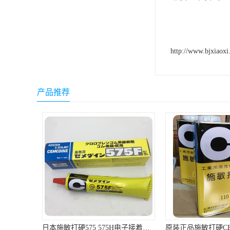
ergo环氧树脂结构胶
德莎tesa
http://www.bjxiaoxi
关东化成
Molykote(磨力可)
产品推荐
日本AUTO化工
野川化学
harves哈维斯
3M胶带
美国氰特CTTEC
Sankol(岸本)
乐泰 Loctite
日本施敏打硬575 575H电子接着剂施敏打硬环保型喇叭胶575F 黄胶
原装正品施敏打硬CEMEDINE闽台产110汽车刹车片黄胶/专用胶1KG/罐