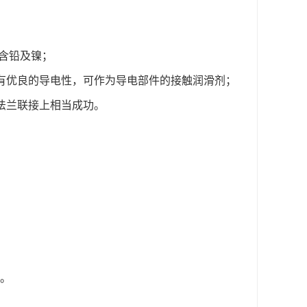
不含铅及镍；
具有优良的导电性，可作为导电部件的接触润滑剂；
法兰联接上相当成功。
膏。