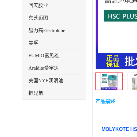
回天胶业
东芝迈图
易力高Electrolube
美孚
FUMIO富见雄
Araldite爱牢达
美国NYE润滑油
把兄弟
产品描述
天山可塞新
鼎恒达
MOLYKOTE HS
日立化成