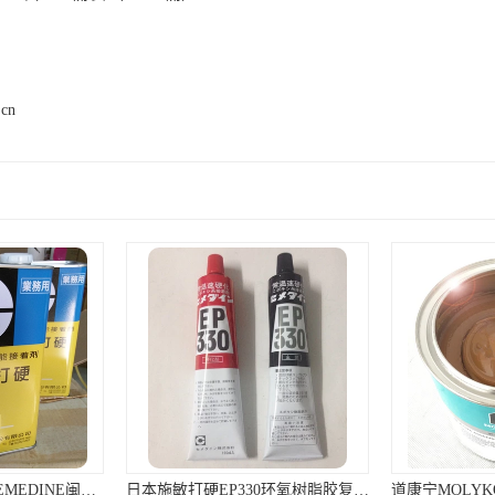
.cn
日本施敏打硬EP330环氧树脂胶复合材料黏胶玻璃钢粘结320ML/组
道康宁MOLYKOTE P-40 Paste润滑脂棕色不含