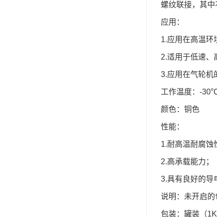
螺纹联接，其中
可赛新
应用：
施敏打硬,superx80
1.应用在高温
美国PERMATEX胶粘剂
2.适用于低速
ergo.厌氧胶
3.应用在气轮
索尼化学
工作温度：-30℃
日本threebond胶粘剂
颜色：铜色
性能：
德国克鲁勃（KLUBE）
1.耐高温耐腐蚀
双键
2.高承载能力；
韩国东部化学
3.具有良好的导
德国Wurth集团Kislin
说明：未开启的
ergo.丙烯酸结构胶
包装：罐装（1K