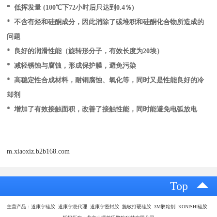
*
低挥发量 (100℃下72小时后只达到0.4％)
*
不含有烃和硅酮成分，因此消除了碳堆积和硅酮化合物所造成的
问题
*
良好的润滑性能（旋转形分子，有效长度为20埃）
*
减轻锈蚀与腐蚀，形成保护膜，避免污染
*
高稳定性合成材料，耐铜腐蚀、氧化等，同时又是性能良好的冷
却剂
*
增加了有效接触面积，改善了接触性能，同时能避免电弧放电
m.xiaoxiz.b2b168.com
Top
主营产品：道康宁硅胶 道康宁总代理 道康宁密封胶 施敏打硬硅胶 3M胶粘剂 KONISHI硅胶