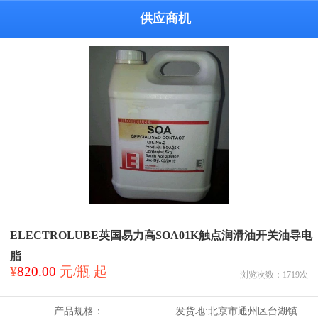
供应商机
ELECTROLUBE英国易力高SOA01K触点润滑油开关油导电
脂
¥
820.00
元/瓶 起
浏览次数：
1719
次
产品规格：
发货地:
北京市通州区台湖镇