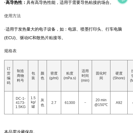
·高导热性：
具有高导热性能，适用于需要导热粘接的场合。
使用方法
·适用于发热量大的电子设备，如：电源、喷墨打印头、行车电脑
(ECU)、驱动IC和散热片粘接等。
规格表
订
制造
适用
货
包
颜
密度
粘度
固化时
硬度
商物
时间
编
装
色
(g/ml)
(mPa.s)
间
(Shore)
料号
(min)
(
码
1.5
DC-1-
灰
20 min
kg/
－
4173-
2.7
61300
A92
@150℃
色
罐
1.5KG
本品需冷藏保存。