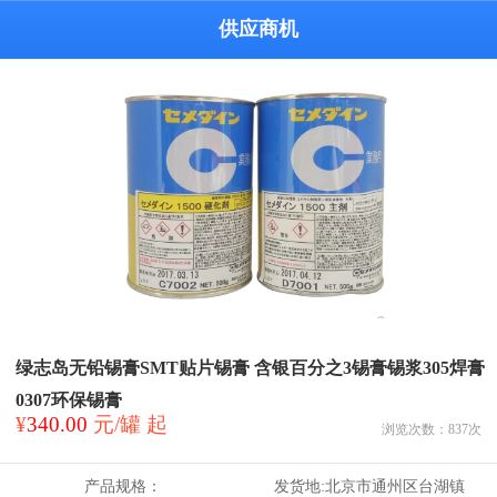
供应商机
绿志岛无铅锡膏SMT贴片锡膏 含银百分之3锡膏锡浆305焊膏
0307环保锡膏
¥
340.00
元/罐 起
浏览次数：
837
次
产品规格：
发货地:
北京市通州区台湖镇