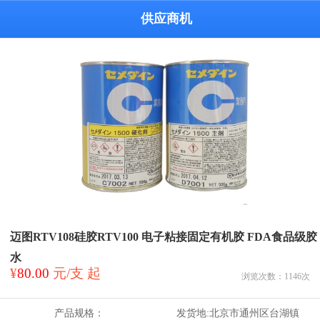
供应商机
迈图RTV108硅胶RTV100 电子粘接固定有机胶 FDA食品级胶
水
¥
80.00
元/支 起
浏览次数：
1146
次
产品规格：
发货地:
北京市通州区台湖镇