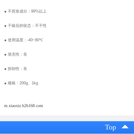
●
不挥发成分：
99%
以上
●
干燥后的状态：不干性
●
使用温度：
-40~80
℃
●
填充性：良
●
拆卸性：良
●
规格：
200g
、
1kg
m.xiaoxiz.b2b168.com
Top