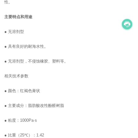
性。
主要特点和用途
●
无溶剂型
●
具有良好的耐海水性。
●
无溶剂型，不侵蚀橡胶、塑料等。
相关技术参数
●
颜色：红褐色膏状
●
主要成分：脂肪酸改性酚醛树脂
●
粘度：
1000Pa·s
●
比重（
25
℃
）：
1.42