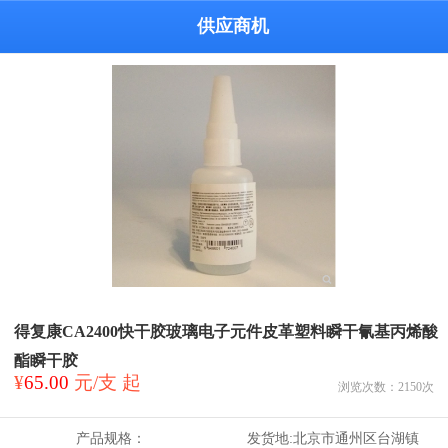
供应商机
得复康CA2400快干胶玻璃电子元件皮革塑料瞬干氰基丙烯酸
酯瞬干胶
¥
65.00
元/支 起
浏览次数：
2150
次
产品规格：
发货地:
北京市通州区台湖镇