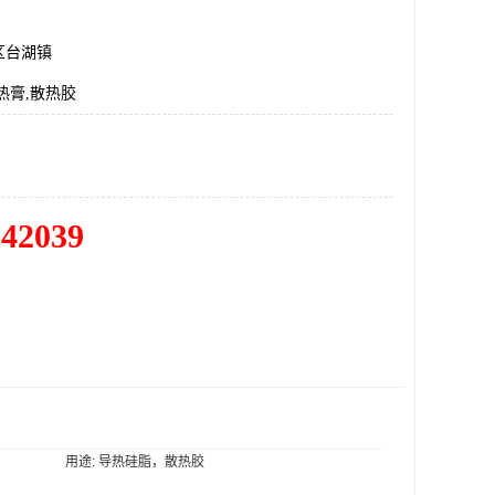
区台湖镇
热膏,散热胶
342039
用途: 导热硅脂，散热胶