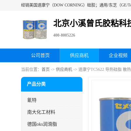
北京小溪曾氏胶粘科
400-8005226
公司首页
供应商机
企业视频
当前位置：
首页
->
供应商机
-> 道康宁TC5622 导热硅脂 散
产品分类
氰特
南大化工材料
德国oks润滑脂