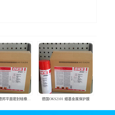
德邦胶水2596,德邦平面密封硅橡胶85G/管 310ml/支
德国OKS2101 蜡基金属保护膜