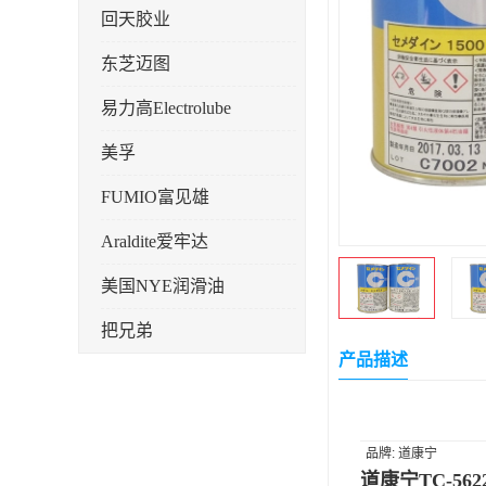
回天胶业
东芝迈图
易力高Electrolube
美孚
FUMIO富见雄
Araldite爱牢达
美国NYE润滑油
把兄弟
产品描述
天山可塞新
鼎恒达
品牌: 道康宁
日立化成
道康宁TC-56