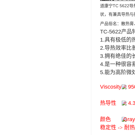
道康宁TC 56
可赛新
状，有兼具导热与
施敏打硬,superx80
产品俗名：散热膏
美国PERMATEX胶粘剂
TC-5622产
1.具有极低
ergo.厌氧胶
2.导热效率比
索尼化学
3.拥有绝佳
4.是一种很
日本threebond胶粘剂
5.能为高阶
德国克鲁勃（KLUBE）
Viscosity
= 95
双键
热导性
= 4.
韩国东部化学
德国Wurth集团Kislin
颜色
Gray
稳定性 -> 耐
ergo.丙烯酸结构胶