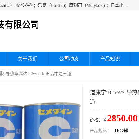
经销美国道康宁（DOW CORNING）硅胶；通用/东芝（GE/Toshiba）3M胶粘剂；乐泰（Loctite)；磨利可（Molykote) ；日本小西（KONISHI）硅胶；施敏打硬,硅胶；信越 产品；关东化成防潮披腹胶 ；三键；索尼；韩国Diabond，等各种电子电机电器进口硅胶产品、硅脂、硅油，经销美国道康宁（DOW CORNING）硅胶等
技有限公司
关于我们
公司动态
产品知识
热胶 导热率高达4.2w/m.k 正品才是王道
道康宁TC5622 导
道
2850.00
价格：￥
产品规格：
1KG/罐