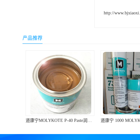
ergo环氧树脂结构胶
http://www.bjxiaoxi
德莎tesa
关东化成
产品推荐
Molykote(磨力可)
日本AUTO化工
野川化学
harves哈维斯
3M胶带
美国氰特CTTEC
道康宁MOLYKOTE P-40 Paste润滑脂棕色不含金属滑动轴承润滑油膏
Sankol(岸本)
乐泰 Loctite