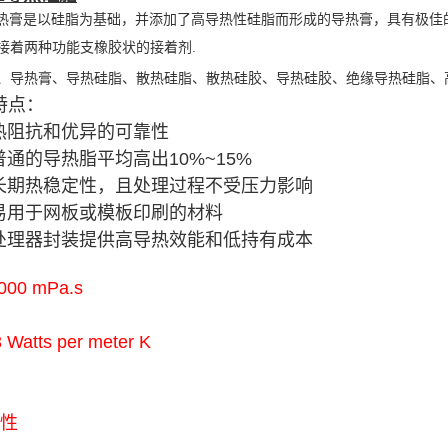
22导热膏是以硅脂为基础，并添加了高导热性硅脂而形成的导热膏，具有极
接着两种功能支橡胶状的接着剂.
、导热膏、导热硅脂、散热硅脂、散热硅胶、导热硅胶、绝缘导热硅脂、
品特点：
的热阻抗和优异的可靠性
普通的导热脂平均高出10%~15%
的长期热稳定性，且处理过程不受压力影响
容易用于网板或模板印刷的材料
微处理器封装提供高导热效能和低持有成本
000 mPa.s
3 Watts per meter K
热性