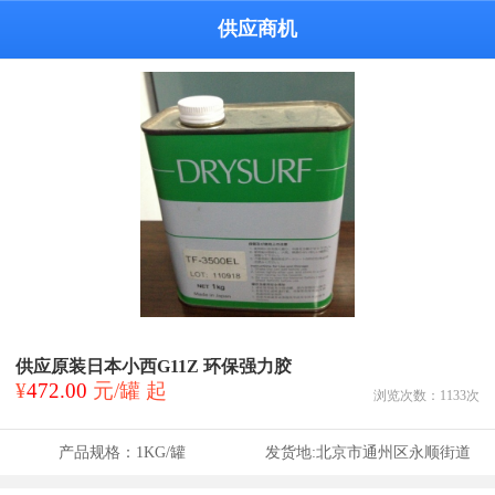
供应商机
供应原装日本小西G11Z 环保强力胶
¥
472.00
元/罐 起
浏览次数：
1133
次
产品规格：
1KG/罐
发货地:
北京市通州区永顺街道