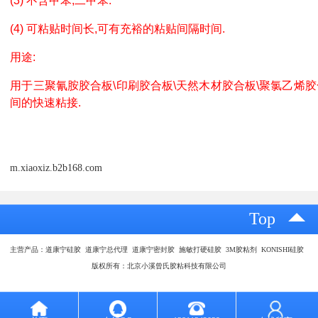
(3) 不含甲苯,二甲苯.
(4) 可粘贴时间长,可有充裕的粘贴间隔时间.
用途:
用于三聚氰胺胶合板\印刷胶合板\天然木材胶合板\聚氯乙烯胶
间的快速粘接.
m.xiaoxiz.b2b168.com
Top
主营产品：道康宁硅胶 道康宁总代理 道康宁密封胶 施敏打硬硅胶 3M胶粘剂 KONISHI硅胶
版权所有：北京小溪曾氏胶粘科技有限公司