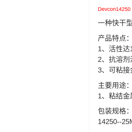
可赛新
Devcon1425
施敏打硬,superx80
一种快干型
美国PERMATEX胶粘剂
产品特点
ergo.厌氧胶
1、活性达
索尼化学
2、抗溶剂
日本threebond胶粘剂
3、可粘
德国克鲁勃（KLUBE）
主要用途
双键
1、粘结
韩国东部化学
包装规格
德国Wurth集团Kislin
14250--25
ergo.丙烯酸结构胶