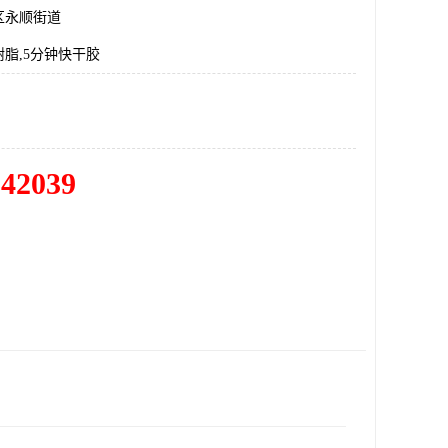
区永顺街道
脂,5分钟快干胶
342039