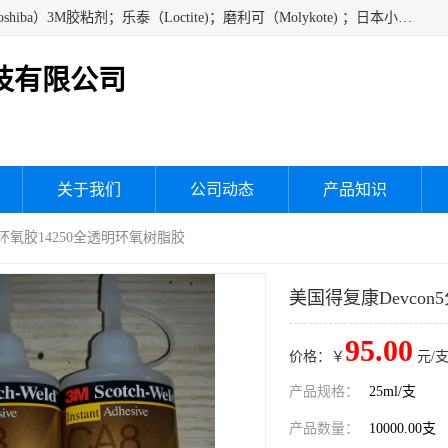
经销美国道康宁（DOW CORNING）硅胶；通用/东芝（GE/Toshiba）3M胶粘剂；乐泰（Loctite)；磨利可（Molykote) ；日本小西（KONISHI）硅胶；施敏打硬,硅胶；信越 产品；关东化成防潮披腹胶 ；三键；索尼；韩国Diabond，等各种电子电机电器进口硅胶产品、硅脂、硅油，经销美国道康宁（DOW CORNING）硅胶等
技有限公司
关于我们
公司动态
产品知识
干环氧胶14250全透明环氧树脂胶
美国得复康Devco
95.00
价格：￥
元/支
产品规格：
25ml/支
产品数量：
10000.00支