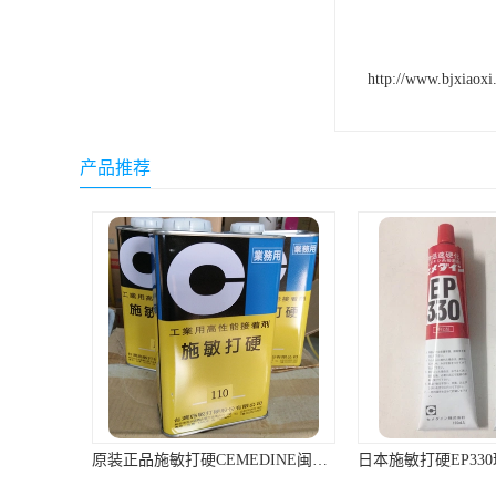
ergo环氧树脂结构胶
德莎tesa
http://www.bjxiaoxi
关东化成
Molykote(磨力可)
产品推荐
日本AUTO化工
野川化学
harves哈维斯
3M胶带
美国氰特CTTEC
Sankol(岸本)
原装正品施敏打硬CEMEDINE闽台产110汽车刹车片黄胶/专用胶1KG/罐
乐泰 Loctite