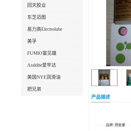
回天胶业
东芝迈图
易力高Electrolube
美孚
FUMIO富见雄
Araldite爱牢达
美国NYE润滑油
把兄弟
产品描述
天山可塞新
鼎恒达
日立化成
品牌: 得复康