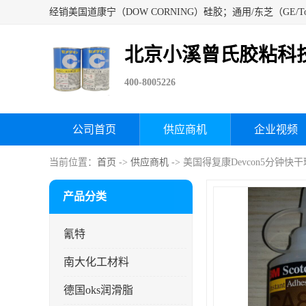
北京小溪曾氏胶粘科
400-8005226
公司首页
供应商机
企业视频
当前位置：
首页
->
供应商机
-> 美国得复康Devcon5分钟快
产品分类
氰特
南大化工材料
德国oks润滑脂