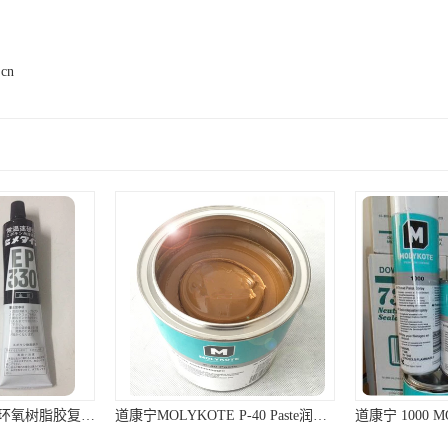
.cn
日本施敏打硬EP330环氧树脂胶复合材料黏胶玻璃钢粘结320ML/组
道康宁MOLYKOTE P-40 Paste润滑脂棕色不含金属滑动轴承润滑油膏