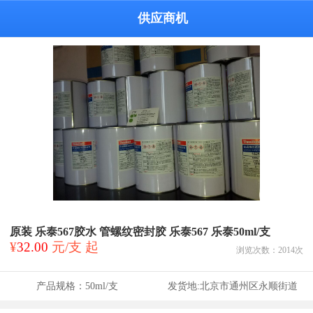
供应商机
原装 乐泰567胶水 管螺纹密封胶 乐泰567 乐泰50ml/支
¥
32.00
元/支 起
浏览次数：
2014
次
产品规格：
50ml/支
发货地:
北京市通州区永顺街道