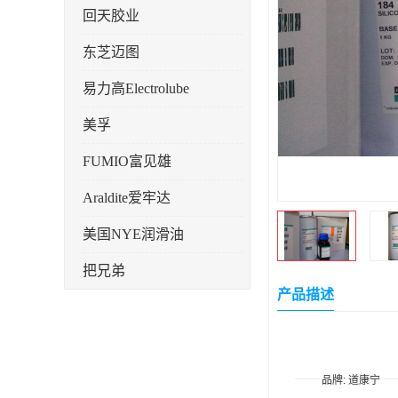
回天胶业
东芝迈图
易力高Electrolube
美孚
FUMIO富见雄
Araldite爱牢达
美国NYE润滑油
把兄弟
产品描述
天山可塞新
鼎恒达
日立化成
品牌: 道康宁