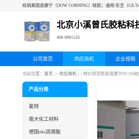
北京小溪曾氏胶粘科
400-8005226
公司首页
供应商机
企业视频
当前位置：
首页
->
供应商机
-> 特价现货原装道康宁DC184硅
产品分类
氰特
南大化工材料
德国oks润滑脂