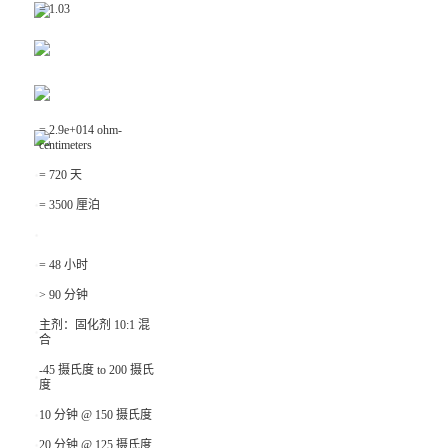
= 1.03
= 2.9e+014 ohm-
centimeters
= 720 天
= 3500 厘泊
= 48 小时
> 90 分钟
主剂：固化剂 10:1 混
合
-45 摄氏度 to 200 摄氏
度
10 分钟 @ 150 摄氏度
20 分钟 @ 125 摄氏度