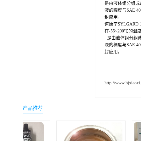
是由液体组分组成
小西 KONISHI
液的稠度与SAE
封应用。
三键Threebond
道康宁SYLGARD 1
在-55~200℃的
信越 shinetsu
是由液体组分组成
液的稠度与SAE
道康宁Dow Corning
封应用。
humiseal三防漆,1B31
http://www.bjxiaoxi
产品推荐