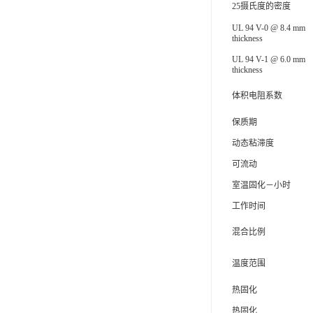
25摄氏度的密度
可赛新
UL 94 V-0 @ 8.4 mm
thickness
施敏打硬,superx80
UL 94 V-1 @ 6.0 mm
thickness
美国PERMATEX胶粘剂
体积电阻系数
ergo.厌氧胶
保质期
索尼化学
动态粘滞度
日本threebond胶粘剂
可流动
德国克鲁勃（KLUBE）
室温固化－小时
工作时间
双键
混合比例
韩国东部化学
温度范围
德国Wurth集团Kislin
热固化
ergo.丙烯酸结构胶
热固化