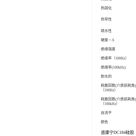
ergo环氧树脂结构胶
热固化
德莎tesa
热导性
疏水性
关东化成
硬度－A
Molykote(磨力可)
绝缘强度
日本AUTO化工
绝缘率（100Hz）
绝缘率(100kHz)
野川化学
耐水的
harves哈维斯
耗散因数(介质损耗角)
（100Hz）
3M胶带
耗散因数(介质损耗角)
（100kHz）
美国氰特CTTEC
自流平
Sankol(岸本)
颜色
乐泰 Loctite
道康宁DC184
硅胶