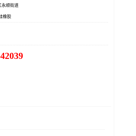
区永顺街道
硅橡胶
342039