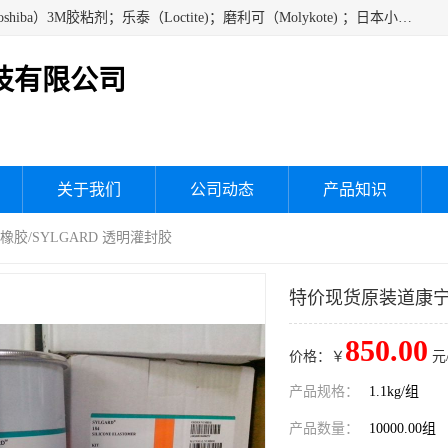
经销美国道康宁（DOW CORNING）硅胶；通用/东芝（GE/Toshiba）3M胶粘剂；乐泰（Loctite)；磨利可（Molykote) ；日本小西（KONISHI）硅胶；施敏打硬,硅胶；信越 产品；关东化成防潮披腹胶 ；三键；索尼；韩国Diabond，等各种电子电机电器进口硅胶产品、硅脂、硅油，经销美国道康宁（DOW CORNING）硅胶等
技有限公司
关于我们
公司动态
产品知识
橡胶/SYLGARD 透明灌封胶
特价现货原装道康宁D
850.00
价格：￥
元
产品规格：
1.1kg/组
产品数量：
10000.00组