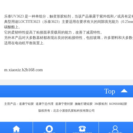
乐泰
UV3623
是一种单组分，触变形胶粘剂，当该产品暴露于紫外线和／或具有足
典型用途
LOCTITE3623
（乐泰
3623
）主要适用在要求有大的间隙填充能力（
0.25m
碳酸酯上。
它的柔韧特性提高了粘接面承受载荷的能力，改善了减震特性。
另外本产品对大多数基材都表现出良好的粘接特性，包括玻璃，许多塑料和大多数
适用在电动机平衡装置上
.
m.xiaoxiz.b2b168.com
Top
主营产品：道康宁硅胶 道康宁总代理 道康宁密封胶 施敏打硬硅胶 3M胶粘剂 KONISHI硅胶
版权所有：北京小溪曾氏胶粘科技有限公司