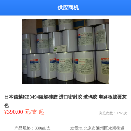
供应商机
日本信越KE3494阻燃硅胶 进口密封胶 玻璃胶 电路板披覆灰
色
¥
390.00
元/支 起
浏览次数：
1265
次
产品规格：
330ml/支
发货地:
北京市通州区永顺街道