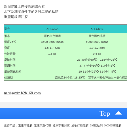
新旧混凝土连接涂刷结合胶
水下及潮湿条件下的各种工况的粘结
重型钢板灌注胶
型号
XH 130
A
XH 130 B
形态
原色
白色流质
原色
黑色流质
黏度
25
℃
4500-8500 mpas
6000-8500 mpas
密度
1.5-1.7 g/ml
1.0-1.2 g/ml
包装容量
1.5 kg
0.5 kg
凝胶时间
23-40
分钟
60
℃
/ 115
分钟
25
℃
适用时间
37-47
分钟
30
℃
/ 3.3
小时
5
℃
最短固化时间
10-11
小时
25
℃
/ 31
小时
5
℃
储藏期
原包装
24
个月
/ 18-25
℃
置于火中时会释放出一氧化碳
m.xiaoxiz.b2b168.com
Top
主营产品：道康宁硅胶 道康宁总代理 道康宁密封胶 施敏打硬硅胶 3M胶粘剂 KONISHI硅胶