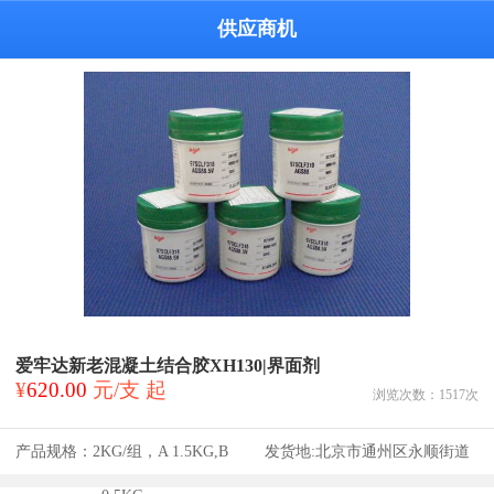
供应商机
爱牢达新老混凝土结合胶XH130|界面剂
¥
620.00
元/支 起
浏览次数：
1517
次
产品规格：
2KG/组，A 1.5KG,B
发货地:
北京市通州区永顺街道