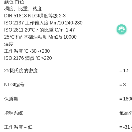
颜色:白色
稠度、比重、粘度
DIN 51818 NLGI稠度等级 2-3
ISO 2137 工作锥入度 Mm/10 240-280
ISO 2811 20℃下的比重 G/ml 1.47
25℃下的基础油粘度 Mm2/s 10000
温度
工作温度 ℃ -30~+230
ISO 2176 滴点 ℃ >220
25摄氏度的密度
= 1.5
NLGI编号
= 3
保质期
= 18
增稠系统
氟高
工作温度－低
= -3