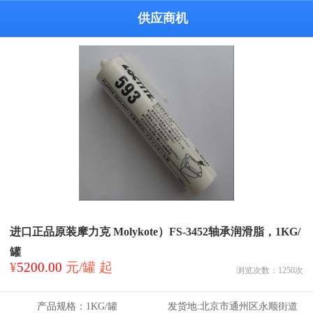
供应商机
进口正品原装摩力克 Molykote）FS-3452轴承润滑脂，1KG/
罐
¥
5200.00
元/罐 起
浏览次数：
1250
次
产品规格：
1KG/罐
发货地:
北京市通州区永顺街道