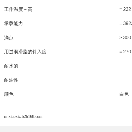
工作温度－高
= 23
承载能力
= 392
滴点
> 30
用过润滑脂的针入度
= 270
耐水的
耐油性
颜色
白色
m.xiaoxiz.b2b168.com