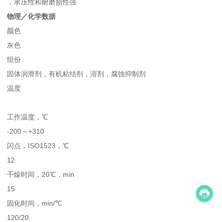
．承压性和耐磨损性强
物理／化学数据
颜色
灰色
组份
固体润滑剂，有机粘结剂，溶剂，腐蚀抑制剂
温度
工作温度，℃
-200～+310
闪点，ISO1523，℃
12
干燥时间，20℃，min
15
固化时间，min/℃
120/20