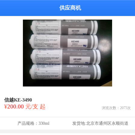
供应商机
信越KE-3490
¥
200.00
元/支 起
浏览次数：
2075
次
产品规格：
330ml
发货地:
北京市通州区永顺街道