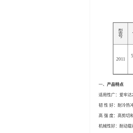
可赛新
施敏打硬,superx80
美国PERMATEX胶粘剂
型
号
ergo.厌氧胶
索尼化学
5
2011
日本threebond胶粘剂
德国克鲁勃（KLUBE）
一、
产品特点
双键
适用性广：爱牢达
韩国东部化学
韧 性 好：耐冷热
高 强 度：高剪切
德国Wurth集团Kislin
机械性好：耐动载
ergo.丙烯酸结构胶