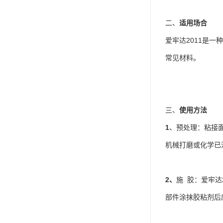
ergo环氧树脂结构胶
二、
适用场合
德莎tesa
爱牢达2011是
关东化成
常见材料。
Molykote(磨力可)
日本AUTO化工
三、
使用方法
野川化学
1
、预处理：粘接面
harves哈维斯
机械打磨或化学已
3M胶带
美国氰特CTTEC
2、
施 胶：爱牢达
Sankol(岸本)
部件涂抹胶粘剂后
乐泰 Loctite