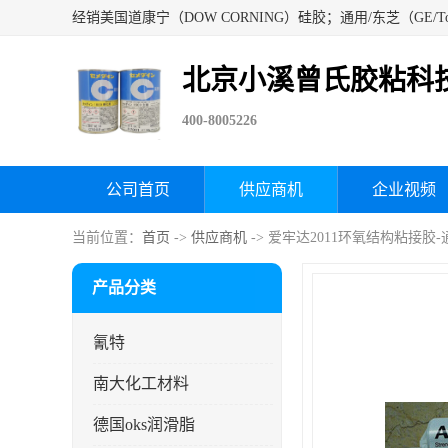
北京小溪曾氏胶粘科
400-8005226
公司首页
供应商机
企业视频
当前位置：
首页
->
供应商机
-> 爱牢达2011环氧结构粘接胶
产品分类
氰特
南大化工材料
德国oks润滑脂