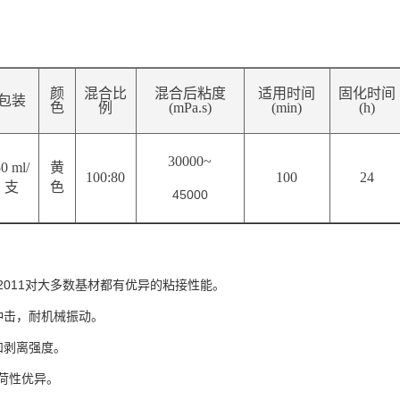
颜
混合比
混合后粘度
适用时间
固化时间
包装
色
例
(mPa.s)
(min)
(h)
30000~
0 ml/
黄
100:80
100
24
支
色
45000
2011对大多数基材都有优异的粘接性能。
冲击，耐机械振动。
和剥离强度。
荷性优异。