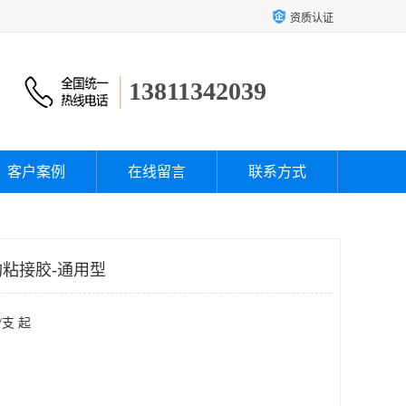
资质认证
13811342039
客户案例
在线留言
联系方式
构粘接胶-通用型
/支 起