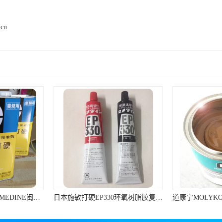
.cn
日本施敏打硬EP330环氧树脂胶复合材料黏胶玻璃钢粘结320ML/组
道康宁MOLYKOTE P-40 Paste润滑脂棕色不含金属滑动轴承润滑油膏