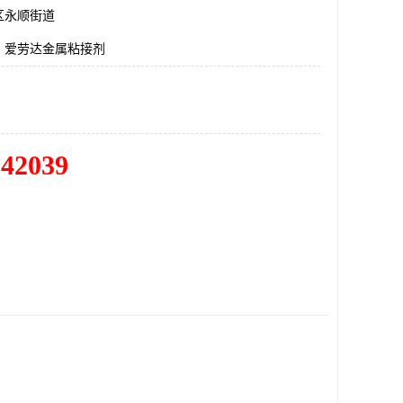
区永顺街道
1，爱劳达金属粘接剂
342039