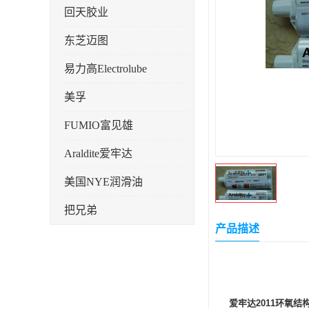
回天胶业
东芝迈图
易力高Electrolube
美孚
FUMIO富见雄
Araldite爱牢达
美国NYE润滑油
把兄弟
产品描述
天山可塞新
鼎恒达
日立化成
爱牢达2011环氧结