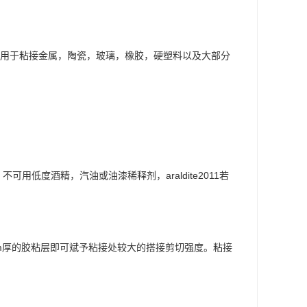
适用于粘接金属，陶瓷，玻璃，橡胶，硬塑料以及大部分
低度酒精，汽油或油漆稀释剂，araldite2011若
0mm厚的胶粘层即可斌予粘接处较大的搭接剪切强度。粘接