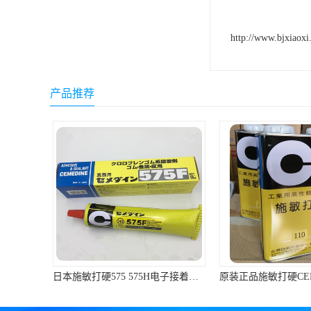
小西 KONISHI
http://www.bjxiaoxi
三键Threebond
信越 shinetsu
产品推荐
道康宁Dow Corning
humiseal三防漆,1B31
原装正品施敏打硬CEMEDINE闽台产110汽车刹车片黄胶/专用胶1KG/罐