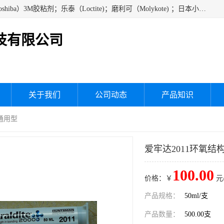
经销美国道康宁（DOW CORNING）硅胶；通用/东芝（GE/Toshiba）3M胶粘剂；乐泰（Loctite)；磨利可（Molykote) ；日本小西（KONISHI）硅胶；施敏打硬,硅胶；信越 产品；关东化成防潮披腹胶 ；三键；索尼；韩国Diabond，等各种电子电机电器进口硅胶产品、硅脂、硅油，经销美国道康宁（DOW CORNING）硅胶等
技有限公司
关于我们
公司动态
产品知识
-通用型
爱牢达2011环氧结
100.00
价格：￥
元
产品规格：
50ml/支
产品数量：
500.00支