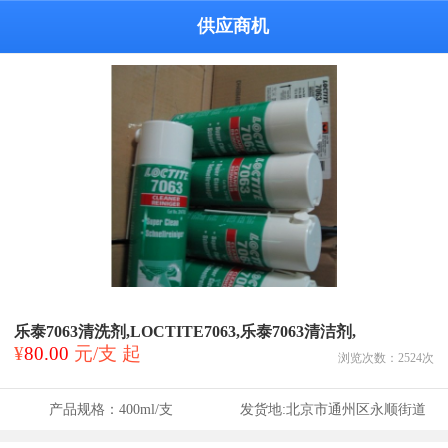
供应商机
乐泰7063清洗剂,LOCTITE7063,乐泰7063清洁剂,
¥
80.00
元/支 起
浏览次数：
2524
次
产品规格：
400ml/支
发货地:
北京市通州区永顺街道