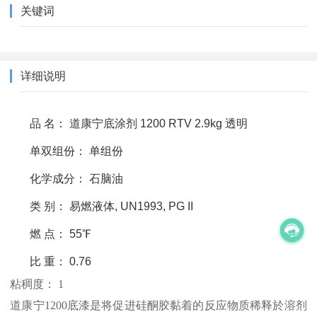
关键词
详细说明
品 名： 道康宁底涂剂 1200 RTV 2.9kg 透明
单双组份： 单组份
化学成分： 石脑油
类 别： 易燃液体, UN1993, PG II
燃 点： 55℉
比 重： 0.76
粘稠度： 1
道康宁1200底漆是将促进硅酮胶黏着的反应物质稀释於溶剂