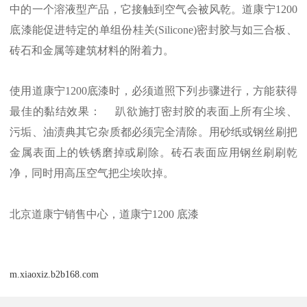
中的一个溶液型产品，它接触到空气会被风乾。道康宁1200
底漆能促进特定的单组份桂关(Silicone)密封胶与如三合板、
砖石和金属等建筑材料的附着力。
使用道康宁1200底漆时，必须道照下列步骤进行，方能获得
最佳的黏结效果： 趴欲施打密封胶的表面上所有尘埃、
污垢、油渍典其它杂质都必须完全清除。用砂纸或钢丝刷把
金属表面上的铁锈磨掉或刷除。砖石表面应用钢丝刷刷乾
净，同时用高压空气把尘埃吹掉。
北京道康宁销售中心，道康宁1200 底漆
m.xiaoxiz.b2b168.com