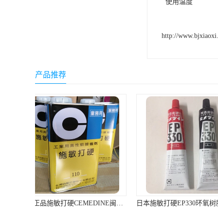
使用温度 -5
http://www.bjxiaoxi
产品推荐
日本施敏打硬EP330环氧树脂胶复合材料黏胶玻璃钢粘结320ML/组