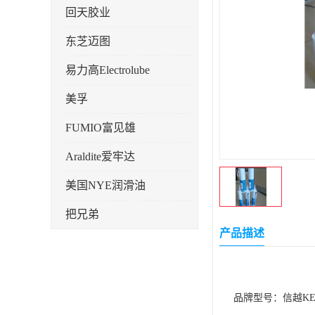
回天胶业
东芝迈图
易力高Electrolube
美孚
FUMIO富见雄
Araldite爱牢达
美国NYE润滑油
把兄弟
产品描述
天山可塞新
鼎恒达
品牌型号：信越KE-4
日立化成