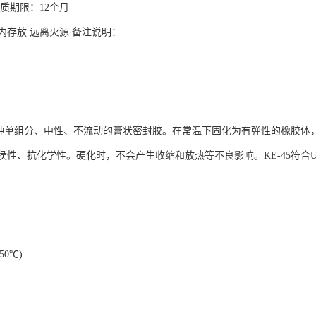
质期限：12个月
内存放 远离火源 备注说明：
是一种单组分、中性、不流动的膏状密封胶。在常温下固化为有弹性的橡胶体，
性、抗化学性。硬化时，不会产生收缩和放热等不良影响。KE-45符合UL94
50℃)