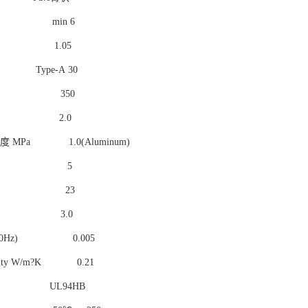
 min 6
/cm3 1.05
e-A 30
 % 350
Pa 2.0
MPa 1.0(Aluminum)
TΩ?m 5
V/mm 23
Hz) 3.0
50Hz) 0.005
tivity W/m?K 0.21
UL94HB