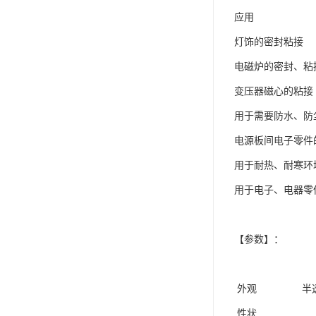
应用
小西 KONISHI
灯饰的密封粘接
三键Threebond
电磁炉的密封、粘
信越 shinetsu
变压器磁心的粘接
道康宁Dow Corning
用于需要防水、防
humiseal三防漆,1B31
电源板间电子零件
用于耐热、耐寒环
用于电子、电器零
【参数】：
外观 半透明/白
性状 P