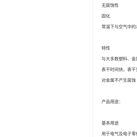
无腐蚀性
ergo环氧树脂结构胶
固化
德莎tesa
常温下与空气中的
关东化成
Molykote(磨力可)
特性
日本AUTO化工
与大多数塑料、金
野川化学
表干时间快，表干
对金属不产生腐蚀
harves哈维斯
3M胶带
产品用途：
美国氰特CTTEC
Sankol(岸本)
基本用途
乐泰 Loctite
用于电气及电子零