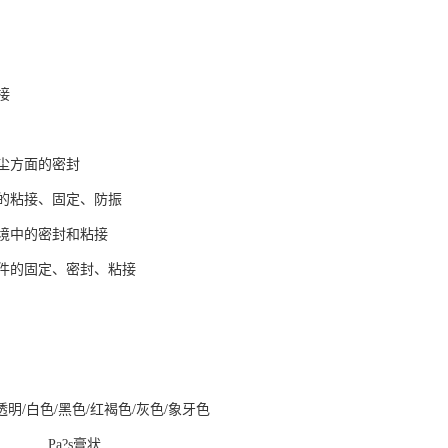
接
尘方面的密封
的粘接、固定、防振
境中的密封和粘接
件的固定、密封、粘接
色/黑色/红褐色/灰色/象牙色
a?s膏状