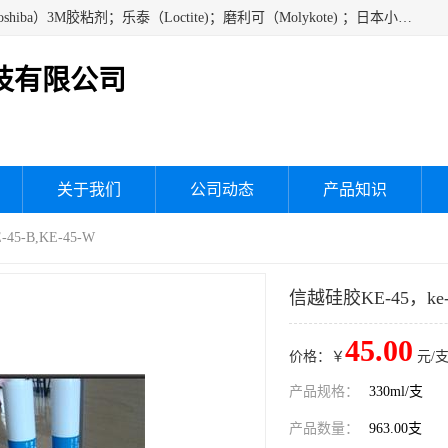
经销美国道康宁（DOW CORNING）硅胶；通用/东芝（GE/Toshiba）3M胶粘剂；乐泰（Loctite)；磨利可（Molykote) ；日本小西（KONISHI）硅胶；施敏打硬,硅胶；信越 产品；关东化成防潮披腹胶 ；三键；索尼；韩国Diabond，等各种电子电机电器进口硅胶产品、硅脂、硅油，经销美国道康宁（DOW CORNING）硅胶等
技有限公司
关于我们
公司动态
产品知识
45-B,KE-45-W
信越硅胶KE-45，ke-4
45.00
价格：￥
元/支
产品规格：
330ml/支
产品数量：
963.00支