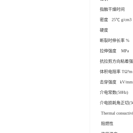
指触干燥时间
密度 25℃ g
硬度 Typ
断裂时伸长率
拉伸强度 M
抗拉剪方向粘着强度 
体积电阻率 
击穿强度 k
介电常数(50
介电损耗角正切(
Thermal consuc
阻燃性 