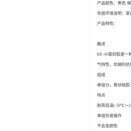
产品颜色：黑色 保
可赛新
存放环境说明：室
施敏打硬,superx80
产品特性：
美国PERMATEX胶粘剂
ergo.厌氧胶
概述
索尼化学
KE-45密封胶
气特性，优越的抗侯
日本threebond胶粘剂
组成
德国克鲁勃（KLUBE）
单组分，膏状硅胶
双键
特点
韩国东部化学
耐高低温(-50℃～2
德国Wurth集团Kislin
单组份易操作
ergo.丙烯酸结构胶
不会变颜色