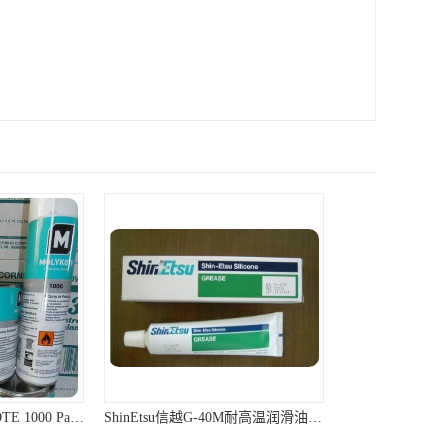
ShinEtsu信越G-40M耐高温润滑油硅脂油脂
德邦胶水2596,德邦平面密封硅橡胶85G/管 310ml/支