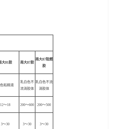
南大87阻燃
南大81胶
南大87胶
胶
乳白色不
乳白色不流
色粘稠液
流淌胶体
淌胶体
12
～18
200
～600
200
～500
3
～30
3
～30
3
～30