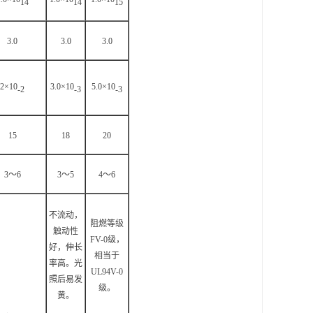
14
14
15
3.0
3.0
3.0
2×10
3.0×10
5.0×10
-2
-3
-3
15
18
20
3
～6
3
～5
4
～6
不流动，
阻燃等级
触动性
FV-0级，
好，伸长
相当于
率高。光
UL94V-0
照后易发
级。
黄。