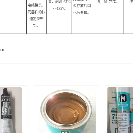
黄，耐温-65℃
明，耐175℃。
作
电线接头、
但存放后固
～135℃
元器件的快
化后变慢。
速定位密
封。
.cn