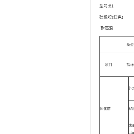
可赛新
型号:81
硅橡胶(红色)
施敏打硬,superx80
耐高温
美国PERMATEX胶粘剂
ergo.厌氧胶
类型
索尼化学
项目 指
日本threebond胶粘剂
德国克鲁勃（KLUBE）
外
双键
韩国东部化学
固化前
粘度
德国Wurth集团Kislin
表
ergo.丙烯酸结构胶
min