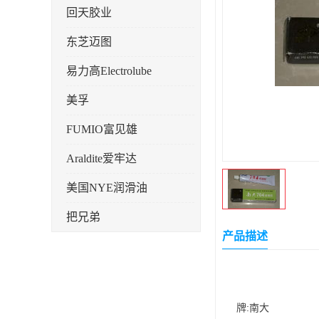
回天胶业
东芝迈图
易力高Electrolube
美孚
FUMIO富见雄
Araldite爱牢达
美国NYE润滑油
把兄弟
产品描述
天山可塞新
鼎恒达
日立化成
牌:南大