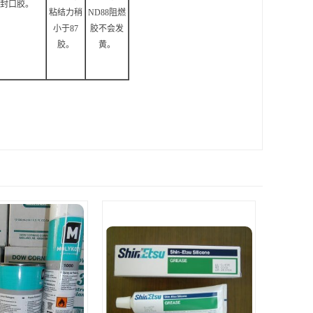
封口胶。
粘结力稍
ND88阻燃
小于87
胶不会发
胶。
黄。