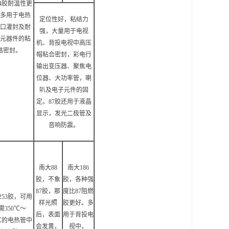
04胶耐温性更
多用于电热
定位性好，粘结力
口灌封及耐
强，大量用于电视
元器件的粘
机、背投电视中高压
结密封。
帽粘合密封，彩电行
输出变压器、聚焦电
位器、大功率管，喇
叭及电子元件的固
定。87胶还用于液晶
显示，发光二极管及
音响防震。
南大88
南大186
胶，不象
胶，各种强
87胶，那
度比87阻燃
253胶，可用
样光照
胶更好。多
需350℃～
后，表面
用于背投电
0℃的电热管中
会发黄，
视中，