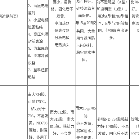
及可控硅、
度小，易折
为不透明型（A型）
比7
2、海底电缆
硅整流管台
修，固化后不
和透明型（B型）。
好。
灌封
面保护。
用途见前页）
发黄。
用途A型和703型相
管管
3、小型电机
与15
705胶
电加热器
同，B型与704胶相
高温
＃
磁瓦粘结
仪表仪器
同，但强度高出许
共同，大量
4、高压包灌
分析电极
多。
用作透明防
封前表涂
电热插头
污闪涂料，
5、汽车底盘
粘牢耐水快
6、冷冻冷藏
固。
设备
7、塑料纽扣
粘结
南大734胶，
可耐175℃，
南大15
705
粘力好于
＃
南大812胶、南
703，不易发
胶
大813胶，南大
补强ND-734胶粘结
较稀
黄。ND703
绝不发黄，
815胶。粘结力
力好于706胶，不易
于
硬胶，耐温
粘牢耐水，
好，不会发
发黄，固化后不透
40
好，多用于
无色透明，