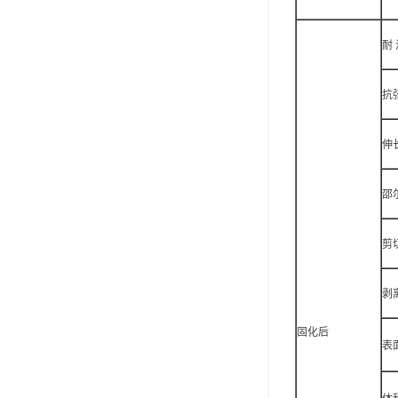
ergo环氧树脂结构胶
耐
德莎tesa
关东化成
抗
Molykote(磨力可)
伸
日本AUTO化工
邵
野川化学
harves哈维斯
剪
3M胶带
剥
美国氰特CTTEC
固化后
表
Sankol(岸本)
乐泰 Loctite