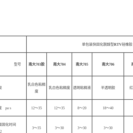
单包装快固化脱醇型
RTV
硅橡胶
标 型号
南大703胶
南大704
南大705
南大706
乳白色粘稠
观
乳白色粘稠度
透明粘稠液
半透明胶
红
度
 pa·s
12
～35
12
～35
8
～20
18
～40
面固化时间
3
～35
3
～30
3
～30
3
～30
2