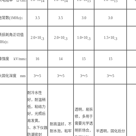
积电阻率 Ω·cm≥
14
14
15
15
常数(1MHz)≤
3.5
3.5
3.0
3.0
质损耗角正切值
2.0×10
2.0×10
1.0×10
1.5×10
-3
-3
-3
-3
MHz)≤
缘强度 kV/mm≥
16
14
15
15
大固化深度 mm
3
～5
3
～5
3
～5
3
～5
耐冷水性
好，耐温稍
低，粘结力
透明，易拆
好，光照后
修，多用于
易发黄。
需要光学透
耐高温好，不
1、水下仪器
明折场合，
耐水泡，粘牢
半透明，固化后分
防潮密封