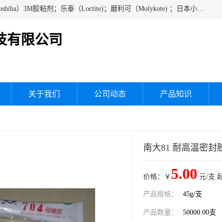
经销美国道康宁（DOW CORNING）硅胶；通用/东芝（GE/Toshiba）3M胶粘剂；乐泰（Loctite)；磨利可（Molykote) ；日本小西（KONISHI）硅胶；施敏打硬,硅胶；信越 产品；关东化成防潮披腹胶 ；三键；索尼；韩国Diabond，等各种电子电机电器进口硅胶产品、硅脂、硅油，经销美国道康宁（DOW CORNING）硅胶等
技有限公司
关于我们
公司动态
产品知识
南大81 耐高温密封
5.00
价格：￥
元/支 
产品规格：
45g/支
产品数量：
50000.00支