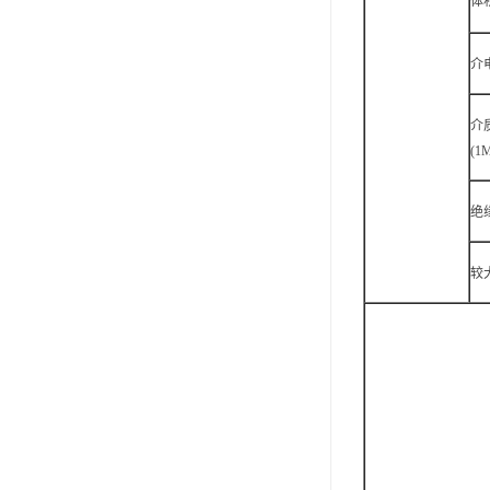
体
小西 KONISHI
介电
三键Threebond
信越 shinetsu
介
(1
道康宁Dow Corning
humiseal三防漆,1B31
绝
较