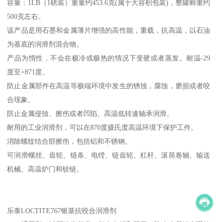
容量：1LB（1磅装）重量约453.6克(属于大容积包装)，整罐称重约
500克左右。
该产品是用石墨和金属薄片增强的高性能，重载，抗高温，以石油
为基底的润滑剂混合物。
产品为惰性，不会在极冷或极热的情况下变硬或者蒸发。耐温-29
度至+871度。
防止金属部件在高温等极端环境中发生的锈蚀，腐蚀，磨损或者咬
合现象。
防止金属侵蚀、擦伤或者凹陷、高温低转速轴承润滑。
耐用的工业润滑剂，可以在870度摄氏度高温环境下保护工件。
消除螺纹结合部擦伤，包括铝和不锈钢。
可润滑螺丝、齿轮、链条、电镗、链齿轮、杠杆、滚筒卷轴、输送
机械、高温炉门和铰链。
乐泰LOCTITE767银基抗咬合润滑剂