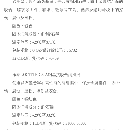
通用型，以石油为基底，并合有铜和石墨，防止金属结合面的
咬合，螺纹紧固件、轴承、链条等在高、低温及恶历环境下的擦
伤，腐蚀及磨损。
颜色：银色
固体润滑成份：铜/铝/石墨
温度范围：-29℃至871℃
包装规格：8 OZ/罐订货代码：76732
12 OZ/罐订货代码：76759
乐泰LOCTITE C5-A铜基抗咬合润滑剂
使铜及石墨悬浮在高性能的润滑脂中，保护金属部件，防止生
锈、腐蚀、磨损、擦伤及咬合。
颜色：铜红色
固体润滑成分：铜/石墨
温度范围：-29℃至982℃
包装规格：1LB/罐订货代码：51006 51007