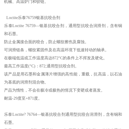
机械、高温炉门和铰链。
Loctite乐泰76759银基抗咬合剂
乐泰Loctite 76759—银基抗咬合剂，通用型抗咬合润滑剂，含有铜
和石墨。
防止金属接合面的咬合，防止螺纹擦伤及腐蚀。
可润滑链条，螺纹紧固件及在高温环境下低速转动的轴承。
在极端低温或工作温度高达872°C的条件上不挥发及硬化。
最高工作温度(°C)：872;通用型抗咬合剂。
该产品是用石墨和金属薄片增强的高性能，重载，抗高温，以石油
为基底的润滑剂混合物。
产品为惰性，不会在极冷或极热的情况下变硬或者蒸发。
耐温-29度至+871度。
乐泰Loctite? 76764—银基抗咬合剂通用型抗咬合润滑剂，含有铜和
石墨。