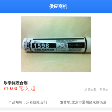
供应商机
乐泰抗咬合剂
¥
10.00
元/支 起
浏览次数：
4189
次
产品规格：
乐泰抗咬合剂
发货地:
北京市通州区永顺街道