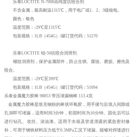
乐泰LOCTITE N-7000高纯度抗咬合剂
不含金属，最高耐温1315℃，用于电厂或1、2、3级核电。
颜色：银色
温度范围：-29℃至1315℃
包装规格：1LB（454G）/罐订货代码：51270
乐泰LOCTITE 钼-50抗咬合润滑剂
螺纹润滑剂，保护金属部件，防止生锈、腐蚀、磨损、擦伤及
咬合。
温度范围：-29℃至399℃
包装规格：1LB（454G）/罐订货代码：51094
乐泰金属魔力胶棒 98853 带压堵漏钢棒 113.4克
金属魔力胶棒是填充钢粉的棒状环氧胶，用手揉匀后填入间隙或
孔洞即可堵漏，适用时间3分钟，初固时间为10分钟。固化后可以
进行钻孔、攻丝、涂油漆。适用于水箱及管道泄露的紧急密封修
补，可用于钢铁材料压力低于0.3MPa工况下堵漏。能够对焊缝进行