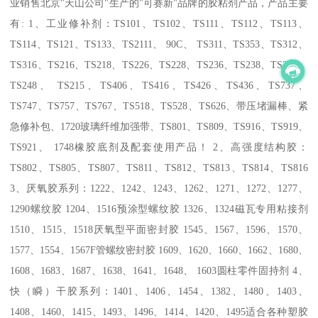
业销售北京"天山公司"生产的"可赛新"品牌的胶粘剂产品，产品主要
有: 1、工业修补剂：TS101、TS102、TS111、TS112、TS113、
TS114、TS121、TS133、TS2111、 90C、 TS311、TS353、TS312、
TS316、TS216、TS218、TS226、TS228、TS236、TS238、TS246、
TS248、 TS215、TS406、TS416、TS426、TS436、TS737、
TS747、TS757、TS767、TS518、TS528、TS626、带压堵漏棒、紧
急修补包、1720玻璃纤维加强带、TS801、TS809、TS916、TS919、
TS921、 1748橡胶底剂及配套使用产品！ 2、高强度结构胶：
TS802、TS805、TS807、TS811、TS812、TS813、TS814、TS816
3、厌氧胶系列：1222、1242、1243、1262、1271、1272、1277、
1290螺纹胶 1204、1516预涂型螺纹胶 1326、1324磁瓦专用粘接剂
1510、1515、1518厌氧型平面密封胶 1545、1567、1596、1570、
1577、1554、1567F管螺纹密封胶 1609、1620、1660、1662、1680、
1608、1683、1687、1638、1641、1648、 1603圆柱零件固持剂 4、
快（瞬）干胶系列：1401、1406、1454、1382、1480、1403、
1408、1460、1415、1493、1496、1414、1420、1495适合各种塑胶