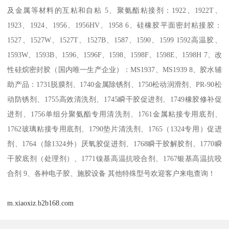
及金属等材料的互粘和自粘 5、聚氨酯粘接剂：1922、1922T、
1923、1924、1956、1956HV、1958 6、硅橡胶平面密封粘接胶：
1527、1527W、1527T、1527B、1587、1590、1599 1592高温胶、
1593W、1593B、1596、1596F、1598、1598F、1598E、1598H 7、改
性硅烷密封胶（国内唯一生产企业）：MS1937、MS1939 8、胶水辅
助产品：1731脱膜剂、1740金属除锈剂、1750松动润滑剂、PR-90松
动防锈剂、1755高效清洗剂、1745瞬干胶促进剂、1749橡胶修补促
进剂、1756单组分聚氨酯专用清洗剂、1761金属粘接专用底剂、
1762玻璃粘接专用底剂、1790垫片清洗剂、1765（1324专用）促进
剂、1764（除1324外）厌氧胶促进剂、1768瞬干胶解胶剂、1770瞬
干胶底剂（处理剂）、1771镍基高温抗咬合剂、1767银基高温抗咬
合剂 9、各种电子胶、施胶设备 其他特殊型号欢迎客户来电查询！
m.xiaoxiz.b2b168.com