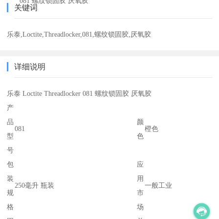
081 螺纹锁固胶 厌氧胶
关键词
乐泰,Loctite,Threadlocker,081,螺纹锁固胶,厌氧胶
详细说明
乐泰 Loctite Threadlocker 081 螺纹锁固胶 厌氧胶
产
品
颜
081
橙色
型
色
号
包
应
装
用
250毫升 瓶装
一般工业
规
市
格
场