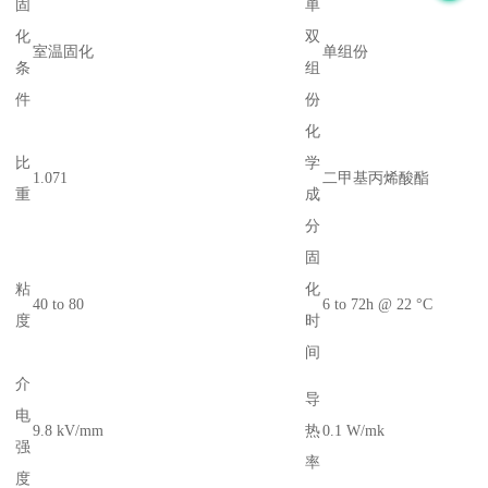
固
单
化
双
室温固化
单组份
条
组
件
份
化
比
学
1.071
二甲基丙烯酸酯
重
成
分
固
粘
化
40 to 80
6 to 72h @ 22 °C
度
时
间
介
导
电
9.8 kV/mm
热
0.1 W/mk
强
率
度