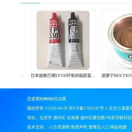
ergo环氧树脂结构胶
德莎tesa
关东化成
Molykote(磨力可)
日本AUTO化工
野川化学
日本施敏打硬EP330环氧树脂胶复合材料黏胶玻璃钢粘结320ML/组
harves哈维斯
3M胶带
您是第
9208361
位访客
美国氰特CTTEC
版权所有 ©2026-08-09
京ICP备17045187号-1
北京小溪曾
Sankol(岸本)
地址：北京市 通州区 台湖镇 通州区嘉创路5号新华联科技大
技术支持：
八方资源网
免责声明
管理员入口
网站地图
乐泰 Loctite