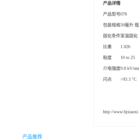
产品详情
可赛新
产品型号
078
施敏打硬,superx80
包装规格
50毫升 
美国PERMATEX胶粘剂
固化条件
室温固化
ergo.厌氧胶
比重
1.026
索尼化学
粘度
10 to 25
介电强度
9.8 kV/m
日本threebond胶粘剂
闪点
>93.3 °C
德国克鲁勃（KLUBE）
双键
韩国东部化学
http://www.bjxiaoxi
德国Wurth集团Kislin
ergo.丙烯酸结构胶
产品推荐