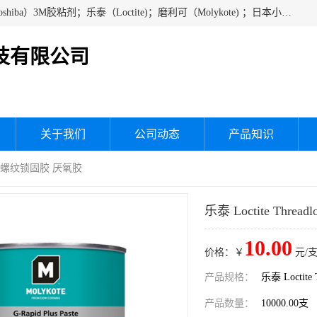
经销美国道康宁（DOW CORNING）硅胶；通用/东芝（GE/Toshiba）3M胶粘剂；乐泰（Loctite)；磨利可（Molykote) ；日本小西（KONISHI）硅胶；施敏打硬,硅胶；信越 产品；关东化成防潮披腹胶 ；三键；索尼；韩国Diabond，等各种电子电机电器进口硅胶产品、硅脂、硅油，经销美国道康宁（DOW CORNING）硅胶等
技有限公司
关于我们
公司动态
产品知识
r 078 螺纹锁固胶 厌氧胶
乐泰 Loctite Thre
10.00
价格：￥
元/支
产品规格：
乐泰 Loctit
产品数量：
10000.00支