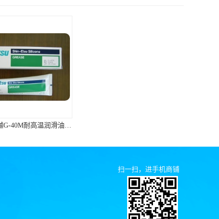
ShinEtsu信越G-40M耐高温润滑油硅脂油脂
德邦胶水2596,德邦平面密封硅橡胶85G/管 310ml/支
扫一扫，进手机商铺