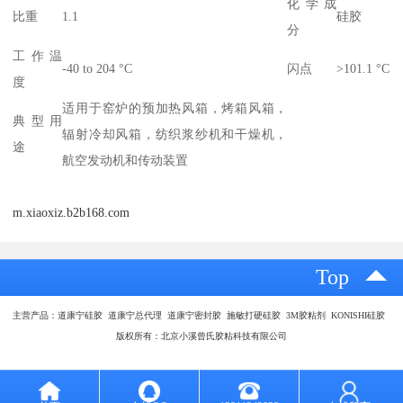
化学成
比重
1.1
硅胶
分
工作温
-40 to 204 °C
闪点
>101.1 °C
度
适用于窑炉的预加热风箱，烤箱风箱，
典型用
辐射冷却风箱，纺织浆纱机和干燥机，
途
航空发动机和传动装置
m.xiaoxiz.b2b168.com
Top
主营产品：道康宁硅胶 道康宁总代理 道康宁密封胶 施敏打硬硅胶 3M胶粘剂 KONISHI硅胶
版权所有：北京小溪曾氏胶粘科技有限公司