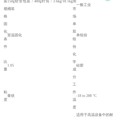
装
150g软管包装 / 400g针筒 / 3.6kg/18.1kg
用
一般工业
规
桶装
市
格
场
固
单
化
双
室温固化
单组份
条
组
件
份
化
比
学
1.05
硅胶
重
成
分
工
粘
作
膏状
-18 to 288 °C
度
温
度
适用于高温设备中的耐