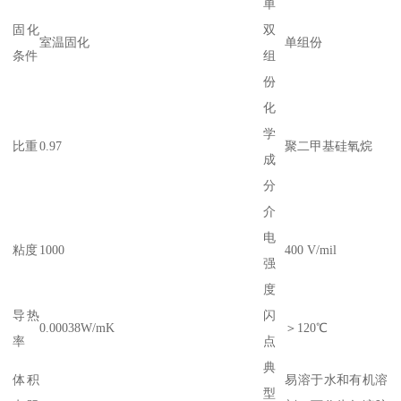
单
固化
双
室温固化
单组份
条件
组
份
化
学
比重
0.97
聚二甲基硅氧烷
成
分
介
电
粘度
1000
400 V/mil
强
度
导热
闪
0.00038W/mK
＞120℃
率
点
典
体积
易溶于水和有机溶
型