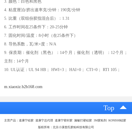
3. 颜色：白色和黑色
4. 粘度厘泊/挤出速率克/分钟：190克/分钟
5. 比重（双组份胶指混合后）：1.31
6. 工作时间在25条件下：20-25分钟
7. 固化时间/温度：8小时（在25条件下）
8. 导热系数，瓦/米×度：N/A
9. 保质期：催化剂（黑色）：14个月；催化剂（透明）：12个月；
主剂：14个月
10. UL认证：UL 94 HB； HWI=3； HAI=0； CTI=0； RTI 105；
m.xiaoxiz.b2b168.com
Top
主营产品：道康宁硅胶 道康宁总代理 道康宁密封胶 施敏打硬硅胶 3M胶粘剂 KONISHI硅胶
版权所有：北京小溪曾氏胶粘科技有限公司