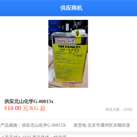
供应商机
供应北山化学G-00015x
¥
10.00
元/KG 起
浏览次数：
810
次
产品规格：
供应北山化学G-00015X-
发货地:
北京市通州区永顺街道