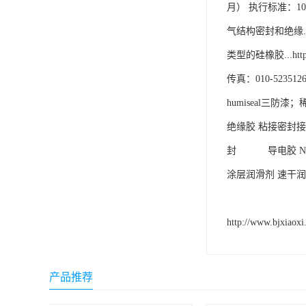
月） 执行标准：10 
可赛新
气结构密封和绝缘.
施敏打硬,superx80
类型的硅橡胶...http://
美国PERMATEX胶粘剂
传真：010-5235
ergo.厌氧胶
humiseal三防
索尼化学
绝缘胶 粘接密封接
封　　 　导电胶 
日本threebond胶粘剂
涂层润滑剂 速干润
德国克鲁勃（KLUBE）
双键
http://www.bjxiaoxi
韩国东部化学
德国Wurth集团Kislin
产品推荐
ergo.丙烯酸结构胶