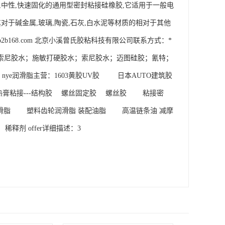
4是一种单组分,中性,快速固化的通用型密封粘接硅橡胶,它适用于一般电
其对于碱金属,玻璃,陶瓷,石灰,白水泥等材质的相对于其他
tp://xiaoxiz.cn.b2b168.com 北京小溪曾氏胶粘科技有限公司联系方式：* 
越；乐泰；三键；索尼胶水；施敏打硬胶水；索尼胶水；迈图硅胶；氰特；
ye润滑脂主营：1603黄胶UV胶　 　 日本AUTO建筑胶 
膏粘接---结构胶　 螺丝固定胶 　螺丝胶　　 粘接密
滑脂　　 塑料齿轮润滑脂 装配油脂　 　高温链条油 减摩
释剂 offer详细描述：3