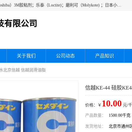
经销美国道康宁（DOW CORNING）硅胶；通用/东芝（GE/Toshiba）3M胶粘剂；乐泰（Loctite)；磨利可（Molykote) ；日本小西（KONISHI）硅胶；施敏打硬,硅胶；信越 产品；关东化成防潮披腹胶 ；三键；索尼；韩国Diabond，等各种电子电机电器进口硅胶产品、硅脂、硅油，经销美国道康宁（DOW CORNING）硅胶等
技有限公司
关于我们
公司动态
产品知识
信越胶水北京信越 信越润滑油脂
信越KE-44 硅胶K
10.00
价格：￥
元/千
产品数量：
1500.00千克
发货地址：
北京市通州