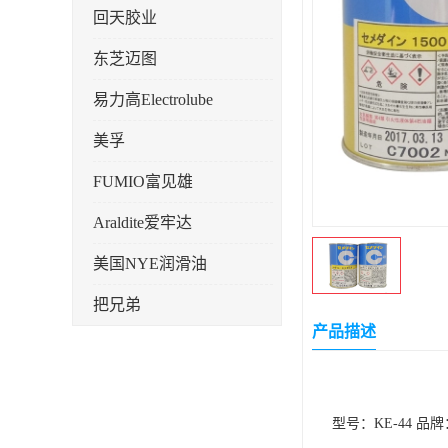
回天胶业
东芝迈图
易力高Electrolube
美孚
FUMIO富见雄
Araldite爱牢达
美国NYE润滑油
把兄弟
产品描述
天山可塞新
鼎恒达
型号：KE-44 品
日立化成