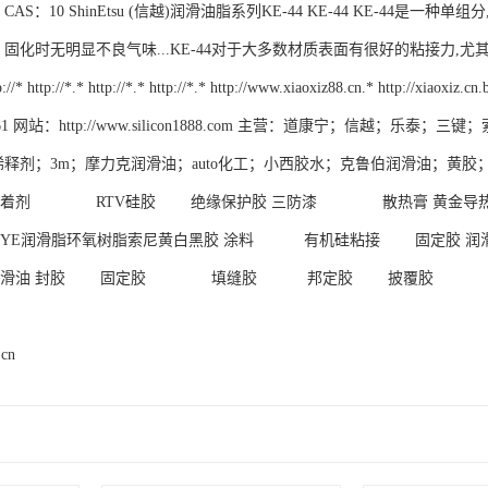
CAS：10 ShinEtsu (信越)润滑油脂系列KE-44 KE-44 KE-4
 固化时无明显不良气味...KE-44对于大多数材质表面有很好的粘接力,尤
* http://*.* http://*.* http://*.* http://www.xiaoxiz88.cn.* ht
1261 网站：http://www.silicon1888.com 主营：道康宁；信
漆；稀释剂；3m；摩力克润滑油；auto化工；小西胶水；克鲁伯润滑油；黄胶；n
着剂 　　　　RTV硅胶 　　绝缘保护胶 三防漆　 　　　散热膏 黄金导热
NYE润滑脂环氧树脂索尼黄白黑胶 涂料　　　 有机硅粘接　　 固定胶 润
滑油 封胶　 　固定胶 　　　　填缝胶 　　　邦定胶　 　披覆胶 　　　　稀
.cn