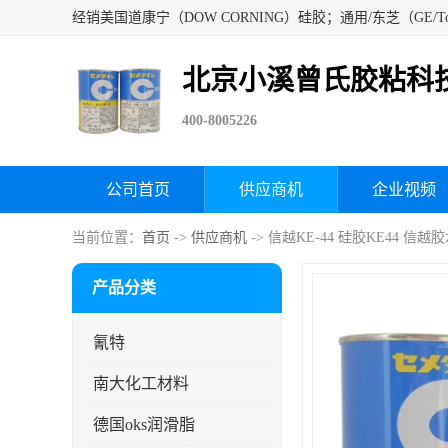
北京小溪曾氏胶粘科
400-8005226
公司首页
供应商机
企业视频
当前位置：
首页
->
供应商机
-> 信越KE-44 硅胶KE44 
产品分类
氰特
南大化工材料
德国oks润滑脂