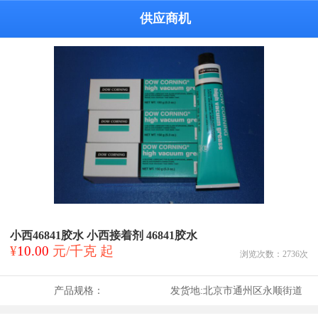
供应商机
小西46841胶水 小西接着剂 46841胶水
¥
10.00
元/千克 起
浏览次数：
2736
次
产品规格：
发货地:
北京市通州区永顺街道